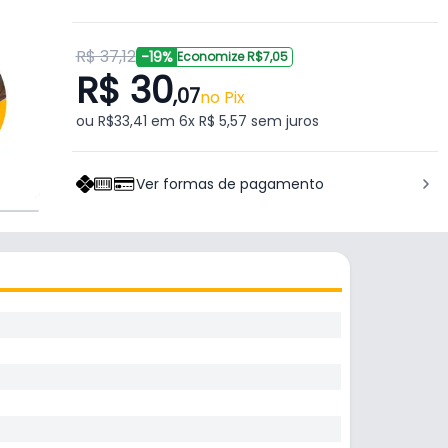
R$ 37,12
-19%
Economize R$7,05
R$ 30
,07
no Pix
ou R$33,41 em 6x R$ 5,57 sem juros
Ver formas de pagamento