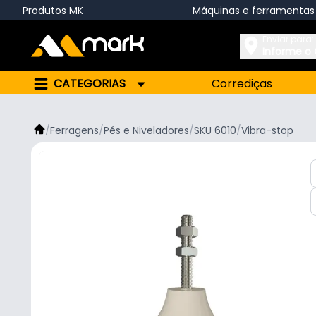
Produtos MK
Máquinas e ferramentas
Enviar para:
Informe o
CATEGORIAS
Corrediças
/
Ferragens
/
Pés e Niveladores
/
SKU 6010
/
Vibra-stop