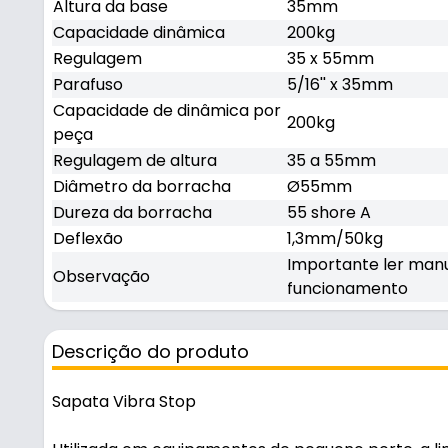
Altura da base
35mm
Capacidade dinâmica
200kg
Regulagem
35 x 55mm
Parafuso
5/16'' x 35mm
Capacidade de dinâmica por
200kg
peça
Regulagem de altura
35 a 55mm
Diâmetro da borracha
Ø55mm
Dureza da borracha
55 shore A
Deflexão
1,3mm/50kg
Importante ler man
Observação
funcionamento
Descrição do produto
Sapata Vibra Stop