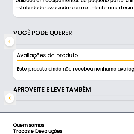
Utilizada em equipamentos de pequeno porte, a l
estabilidade associada a um excelente amortecim
Com uma geometria devidamente projetada para a
Micro garante uma ótima aderência do amortecedor
perfeita fixação.
VOCÊ PODE QUERER
Aplicações
Avaliações do produto
Pé de borracha para móveis de escritório, equipa
porte, equipamentos domésticos, etc.
Este produto ainda não recebeu nenhuma avalia
Características:
- Marca: Vibra-stop
APROVEITE E LEVE TAMBÉM
- Modelo: Micro I Br
- Cor: Bege
- Capacidade de Carga: 20 a 50kg
- Diâmetro: Ø45mm
- Altura da base: 35mm
Quem somos
- Capacidade dinâmica: 200kg
Trocas e Devoluções