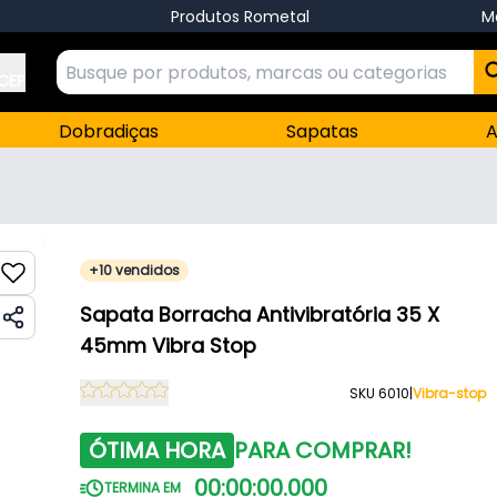
Produtos Rometal
M
 CEP
Dobradiças
Sapatas
A
+10 vendidos
Sapata Borracha Antivibratória 35 X
45mm Vibra Stop
SKU 6010
|
Vibra-stop
ÓTIMA HORA
PARA COMPRAR!
00
:
00
:
00
.
000
TERMINA EM