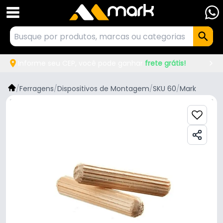
Informe seu CEP, você pode ganhar
frete grátis!
/
Ferragens
/
Dispositivos de Montagem
/
SKU 60
/
Mark