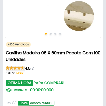
+100 vendidos
Cavilha Madeira 06 X 60mm Pacote Com 100
Unidades
4.5
(2)
SKU 60
|
Mark
ÓTIMA HORA
PARA COMPRAR!
00
:
00
:
00
.
000
TERMINA EM
R$ 8,11
-24%
Economize R$1,91