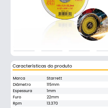
Características do produto
Marca
Starrett
Diâmetro
115mm
Espessura
1mm
Furo
22mm
Rpm
13.370