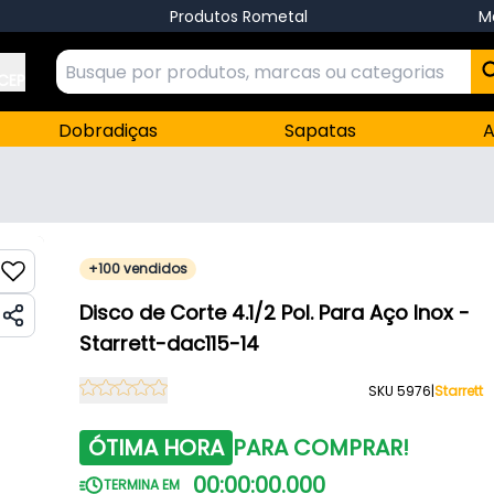
Produtos Rometal
M
 CEP
Dobradiças
Sapatas
A
+100 vendidos
Disco de Corte 4.1/2 Pol. Para Aço Inox -
Starrett-dac115-14
SKU 5976
|
Starrett
ÓTIMA HORA
PARA COMPRAR!
00
:
00
:
00
.
000
TERMINA EM