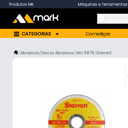
Produtos MK
Máquinas e ferramentas
Enviar para:
Informe o
CATEGORIAS
Corrediças
/
Abrasivos
/
Discos Abrasivos
/
SKU 5976
/
Starrett