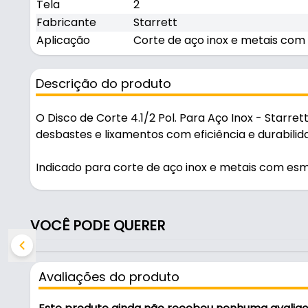
Tela
2
Fabricante
Starrett
Aplicação
Corte de aço inox e metais com
Descrição do produto
O Disco de Corte 4.1/2 Pol. Para Aço Inox - Starret
desbastes e lixamentos com eficiência e durabilid
Indicado para corte de aço inox e metais com esm
uso em oficinas, obras e manutenção.
Características:
VOCÊ PODE QUERER
- Marca: Starrett
- Diâmetro: 115mm
- Espessura: 1mm
Avaliações do produto
- Furo: 22mm
- Rpm: 13.370