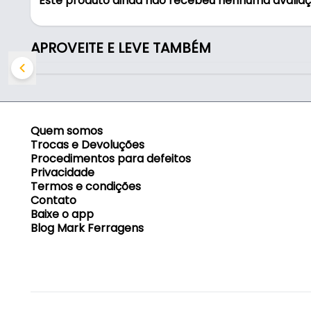
Este produto ainda não recebeu nenhuma avalia
- Tela: 2
- Fabricante: Starrett
- Aplicação: Corte de aço inox e metais com esme
APROVEITE E LEVE TAMBÉM
Indicado para:
- Corte de aço inox e metais com esmerilhadeira
Quem somos
Trocas e Devoluções
Procedimentos para defeitos
Privacidade
Termos e condições
Contato
Baixe o app
Blog Mark Ferragens