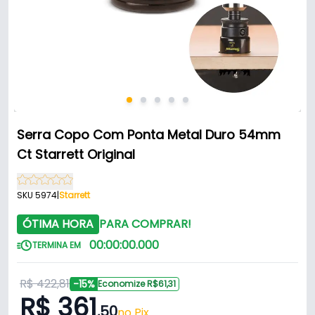
Serra Copo Com Ponta Metal Duro 54mm
Ct Starrett Original
SKU 5974
|
Starrett
ÓTIMA HORA
PARA COMPRAR!
00
:
00
:
00
.
000
TERMINA EM
R$ 422,81
-15%
Economize R$61,31
R$ 361
,50
no Pix