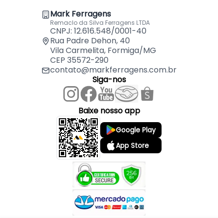
- Código starrett: CT218
Mark Ferragens
- Código starret: CT218
Remaclo da Silva Ferragens LTDA
- Diâmetro de furo: 54mm
CNPJ: 12.616.548/0001-40
Rua Padre Dehon, 40
Vila Carmelita, Formiga/MG
Indicado para:
CEP 35572-290
- Furadeira Bancada
contato@markferragens.com.br
- Manual
Siga-nos
Baixe nosso app
Google Play
App Store