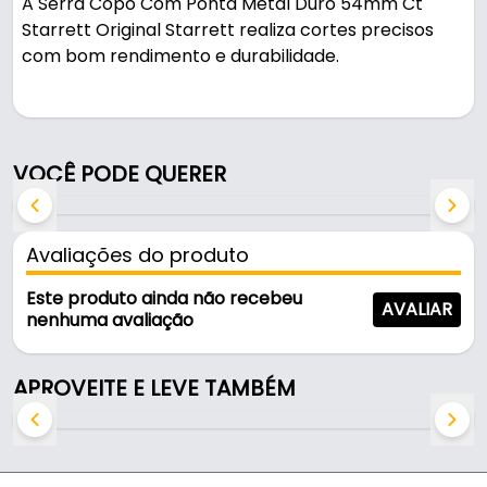
A Serra Copo Com Ponta Metal Duro 54mm Ct
Starrett Original Starrett realiza cortes precisos
com bom rendimento e durabilidade.
Indicado para furadeira bancada e manual, é uma
solução prática para uso em oficinas, obras e
manutenção.
VOCÊ PODE QUERER
Fabricada em Aço, é resistente e durável no uso
diário.
Avaliações do produto
Características:
Este produto ainda não recebeu
AVALIAR
- Marca: Starrett
nenhuma avaliação
- Material do corpo: Aço
- Diâmetro: 54mm
APROVEITE E LEVE TAMBÉM
- Uso: Furadeira Bancada e Manual
- Comercializado: Unidade
- Altura da broca: 41mm
- Suporte mandril: A2/A10/A1/-38