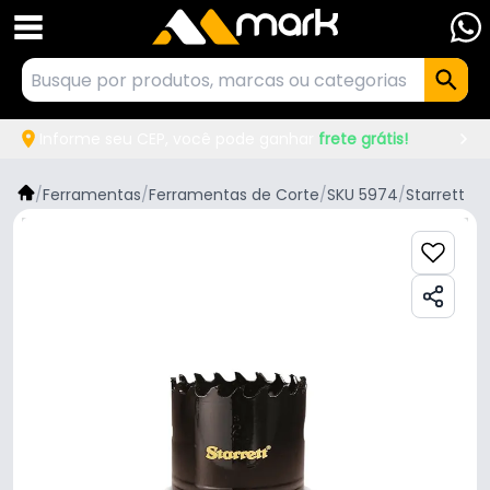
Informe seu CEP, você pode ganhar
frete grátis!
/
Ferramentas
/
Ferramentas de Corte
/
SKU 5974
/
Starrett