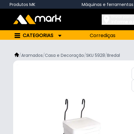
Produtos MK
Máquinas e ferramentas
Enviar para:
Informe o
CATEGORIAS
Corrediças
/
Aramados
/
Casa e Decoração
/
SKU 5928
/
Bredal