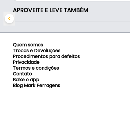
- Altura: 34 cm
- Profundidade: 19 cm
APROVEITE E LEVE TAMBÉM
- Aplicação: Descarte e organização de resíduos
Indicado para:
- Descarte e organização de resíduos
Quem somos
Trocas e Devoluções
Procedimentos para defeitos
Privacidade
Termos e condições
Contato
Baixe o app
Blog Mark Ferragens