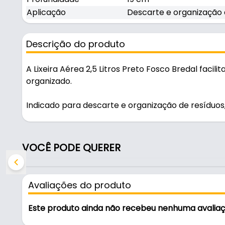
Aplicação
Descarte e organização 
Descrição do produto
A Lixeira Aérea 2,5 Litros Preto Fosco Bredal faci
organizado.
Indicado para descarte e organização de resíduos
organização de ambientes.
Fabricada com acabamento epóxi, é resistente e du
VOCÊ PODE QUERER
Características:
- Marca: Bredal
Avaliações do produto
- Modelo: 5019PF
- Acabamento: Epóxi
Este produto ainda não recebeu nenhuma avalia
- Largura: 20 cm