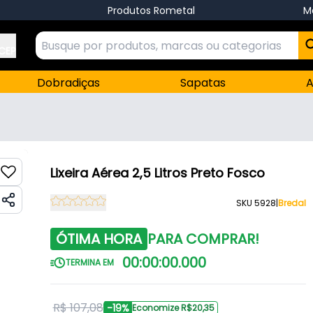
Produtos Rometal
M
 CEP
Dobradiças
Sapatas
A
Lixeira Aérea 2,5 Litros Preto Fosco
SKU 5928
|
Bredal
ÓTIMA HORA
PARA COMPRAR!
00
:
00
:
00
.
000
TERMINA EM
R$ 107,08
-19%
Economize R$20,35