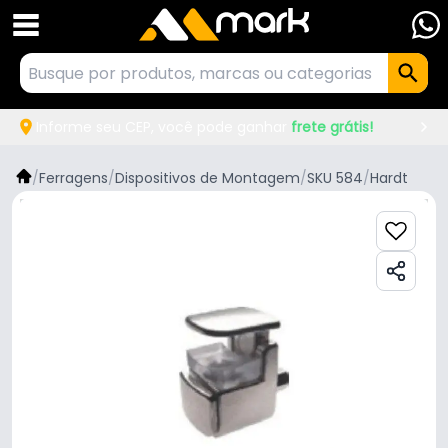
Informe seu CEP, você pode ganhar
frete grátis!
/
Ferragens
/
Dispositivos de Montagem
/
SKU 584
/
Hardt