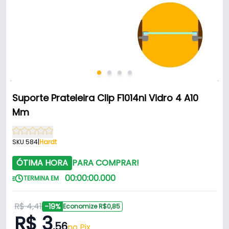
Suporte Prateleira Clip F1014ni Vidro 4 A10
Mm
SKU 584
|
Hardt
ÓTIMA HORA
PARA COMPRAR!
00
:
00
:
00
.
000
TERMINA EM
R$ 4,41
-19%
Economize R$0,85
R$ 3
,56
no Pix