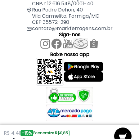
CNPJ: 12.616.548/0001-40
Rua Padre Dehon, 40
Vila Carmelita, Formiga/MG
CEP 35572-290
contato@markferragens.com.br
Siga-nos
Baixe nosso app
Google Play
App Store
R$ 4,41
Copyright © 2026 Mark Ferragens. Todos os direitos reservados.
-19%
Economize R$0,85