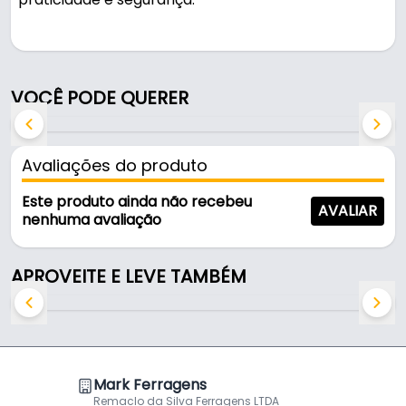
Fabricado em Zamac com acabamento niquelado,
é resistente e durável no uso diário. A fixação é feita
por pressão.
VOCÊ PODE QUERER
Características:
- Marca: Hardt
Avaliações do produto
- Modelo: Suporte Prateleira F1014NI
- Material: Zamac
Este produto ainda não recebeu
AVALIAR
- Acabamento: Niquelado
nenhuma avaliação
- Dimensões: 15mm
- Abertura: 4 a 10mm
APROVEITE E LEVE TAMBÉM
- Fixação: Pressão
- Embalagem: Plástica
Mark Ferragens
Remaclo da Silva Ferragens LTDA