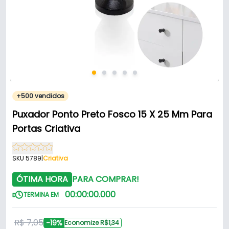
+500 vendidos
Puxador Ponto Preto Fosco 15 X 25 Mm Para
Portas Criativa
SKU 5789
|
Criativa
ÓTIMA HORA
PARA COMPRAR!
00
:
00
:
00
.
000
TERMINA EM
R$ 7,05
-19%
Economize R$1,34