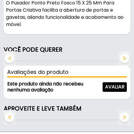
O Puxador Ponto Preto Fosco 15 X 25 Mm Para
Portas Criativa facilita a abertura de portas e
gavetas, aliando funcionalidade e acabamento ao
móvel.
Pode ser usado em móveis e armários.
VOCÊ PODE QUERER
Fabricado em Zamac com acabamento fosco, é
resistente e durável no uso diário.
Avaliações do produto
Características:
- Marca: Criativa
Este produto ainda não recebeu
AVALIAR
- Modelo: Ponto - Unifuro
nenhuma avaliação
- Material: Zamac
- Acabamento: Fosco
APROVEITE E LEVE TAMBÉM
- Cor: Preto
- Comprimento: 25 Mm - (2,5 Cm)
- Diâmetro da base: 15 Mm - (1,5 Cm)
- Diâmetro do furo de fixação: 3,5 Mm - (0,35 Cm)