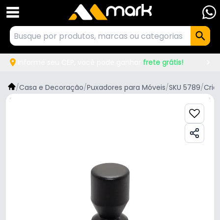
Informe seu CEP, você pode ganhar
frete grátis!
/
Casa e Decoração
/
Puxadores para Móveis
/
SKU 5789
/
Cria