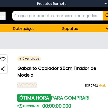
Produtos Rometal
M
 CEP
Dobradiças
Sapatas
A
+10 vendidos
Gabarito Copiador 25cm Tirador de
Modelo
SKU 5762
|
Mark
ÓTIMA HORA
PARA COMPRAR!
00
:
00
:
00
.
000
TERMINA EM