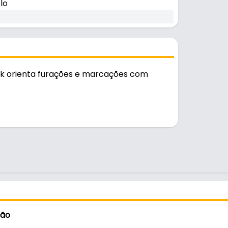
lo
k orienta furações e marcações com
e e durável no uso diário.
ção