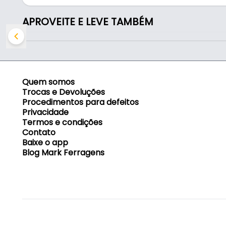
- Indicado: Tirar modelo
- Tamanho: 25 cm
APROVEITE E LEVE TAMBÉM
Quem somos
Trocas e Devoluções
Procedimentos para defeitos
Privacidade
Termos e condições
Contato
Baixe o app
Blog Mark Ferragens