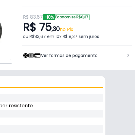
R$ 83,67
-10%
Economize R$8,37
R$ 75
,30
no Pix
ou R$83,67 em 10x R$ 8,37 sem juros
Ver formas de pagamento
per resistente