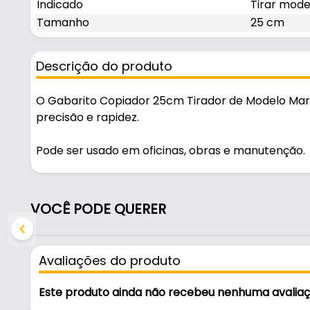
Indicado
Tirar mode
Tamanho
25 cm
Descrição do produto
O Gabarito Copiador 25cm Tirador de Modelo Mar
precisão e rapidez.
Pode ser usado em oficinas, obras e manutenção.
Fabricado em Plástico super resistente, é resistent
VOCÊ PODE QUERER
Características:
- Marca: Mark
- Material: Plástico super resistente
Avaliações do produto
- Material do corpo: Plástico
- Comprimento: 25cm
Este produto ainda não recebeu nenhuma avalia
- Modelador: 250mm