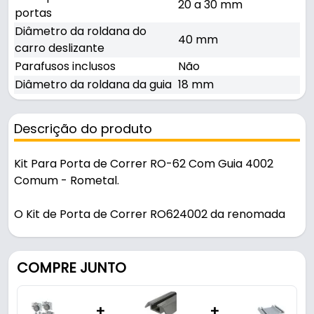
20 a 30 mm
portas
Diâmetro da roldana do
40 mm
carro deslizante
Parafusos inclusos
Não
Diâmetro da roldana da guia
18 mm
Descrição do produto
Kit Para Porta de Correr RO-62 Com Guia 4002
Comum - Rometal.
O Kit de Porta de Correr RO624002 da renomada
marca Rometal é a escolha perfeita para quem
busca um sistema deslizante que combine alta
qualidade e desempenho excepcional. Este kit é
COMPRE JUNTO
amplamente utilizado em móveis, proporcionando
um deslizamento incrivelmente suave e silencioso,
+
+