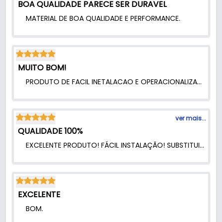
- Diâmetro da roldana da guia: 18 mm
BOA QUALIDADE PARECE SER DURAVEL
MATERIAL DE BOA QUALIDADE E PERFORMANCE.
MUITO BOM!
PRODUTO DE FACIL INETALACAO E OPERACIONALIZACAO.
ver mais...
QUALIDADE 100%
EXCELENTE PRODUTO! FÁCIL INSTALAÇÃO! SUBSTITUI A QUE VEIO DE FÁBRICA E PERCEBI QUE A QUALIDADE É BEM SUPERIOR. A PORTA DO GUARDA-ROUPAS AGORA DESLIZA MUITO SUAVE.
EXCELENTE
BOM.