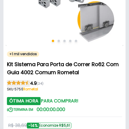
+1 mil vendidos
Kit Sistema Para Porta de Correr Ro62 Com
Guia 4002 Comum Rometal
4.9
(24)
SKU 5751
|
Rometal
ÓTIMA HORA
PARA COMPRAR!
00
:
00
:
00
.
000
TERMINA EM
R$ 38,69
-14%
Economize R$5,61