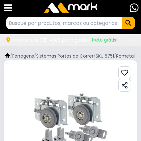
Informe seu CEP, você pode ganhar
frete grátis!
/
Ferragens
/
Sistemas Portas de Correr
/
SKU 5751
/
Rometal