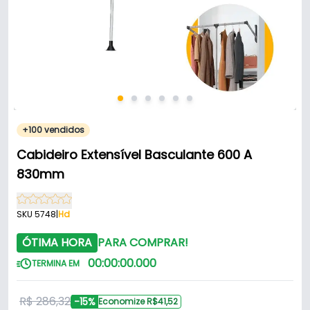
+100 vendidos
Cabideiro Extensível Basculante 600 A
830mm
SKU 5748
|
Hd
ÓTIMA HORA
PARA COMPRAR!
00
:
00
:
00
.
000
TERMINA EM
R$ 286,32
-15%
Economize R$41,52