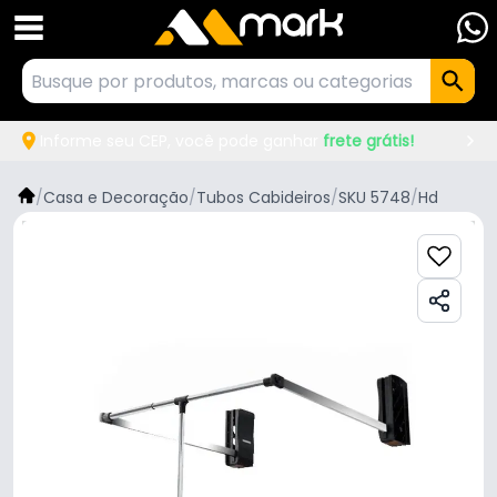
Informe seu CEP, você pode ganhar
frete grátis!
/
Casa e Decoração
/
Tubos Cabideiros
/
SKU 5748
/
Hd