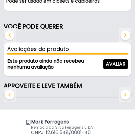
Pode ser usado em closets e cabideiros.
Suporta 10kg.
VOCÊ PODE QUERER
Características:
- Marca: Hd
- Modelo: 600 a 830mm
Avaliações do produto
- Capacidade de Carga: 10kg
- Altura máxima: 840mm
Este produto ainda não recebeu
AVALIAR
- Largura mínima: 600mm
nenhuma avaliação
- Largura máxima: 830mm
APROVEITE E LEVE TAMBÉM
Conteúdo do kit:
• 01 dispositivo elevador direito
• 02 dispositivo elevador esquerdo
• 03 tubo extensível
Mark Ferragens
• 04 tubo puxador
Remaclo da Silva Ferragens LTDA
• 05 batente
CNPJ: 12.616.548/0001-40