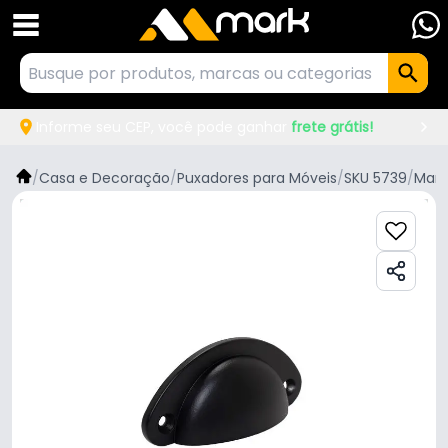
Informe seu CEP, você pode ganhar
frete grátis!
/
Casa e Decoração
/
Puxadores para Móveis
/
SKU 5739
/
Mark