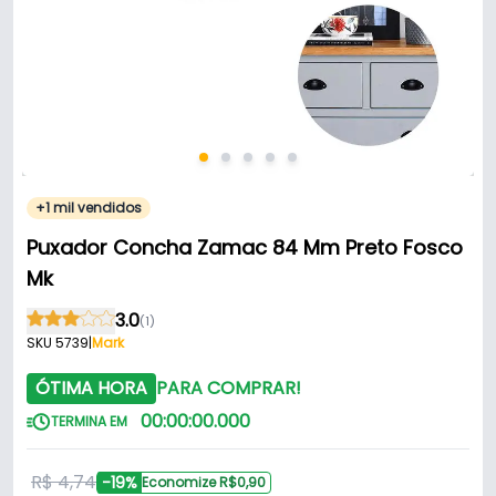
+1 mil vendidos
Puxador Concha Zamac 84 Mm Preto Fosco
Mk
3.0
(1)
SKU 5739
|
Mark
ÓTIMA HORA
PARA COMPRAR!
00
:
00
:
00
.
000
TERMINA EM
R$ 4,74
-19%
Economize R$0,90