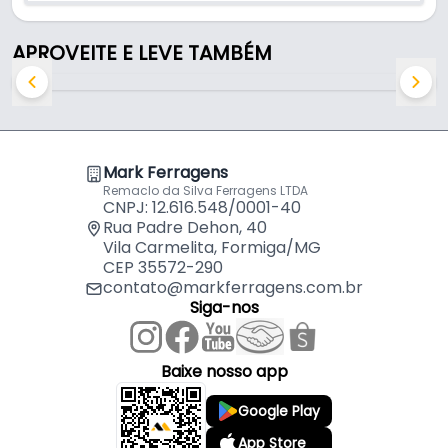
- Medida entre os furos: 64 Mm - (6,4 Cm)
- Acompanha parafusos: Não
APROVEITE E LEVE TAMBÉM
Mark Ferragens
Remaclo da Silva Ferragens LTDA
CNPJ: 12.616.548/0001-40
Rua Padre Dehon, 40
Vila Carmelita, Formiga/MG
CEP 35572-290
contato@markferragens.com.br
Siga-nos
Baixe nosso app
Google Play
App Store