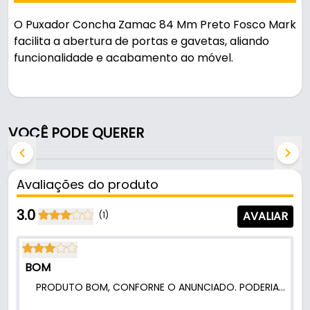
O Puxador Concha Zamac 84 Mm Preto Fosco Mark
facilita a abertura de portas e gavetas, aliando
funcionalidade e acabamento ao móvel.
Pode ser usado em móveis e armários.
Fabricado em Zamac com acabamento fosco, é
VOCÊ PODE QUERER
resistente e durável no uso diário.
Características:
Avaliações do produto
- Marca: Mark
- Modelo: Concha
3.0
AVALIAR
(1)
- Material: Zamac
- Acabamento: Fosco
- Cor: Preto
BOM
- Largura: 13 Mm - (1,3 Cm)
PRODUTO BOM, CONFORNE O ANUNCIADO. PODERIA SÓ TER VINDO OS PARAFUSOS JUNTOS NÉ.
- Altura: 35 Mm - (3,5 Cm)
- Comprimento total: 84 Mm - (8,4 Cm)