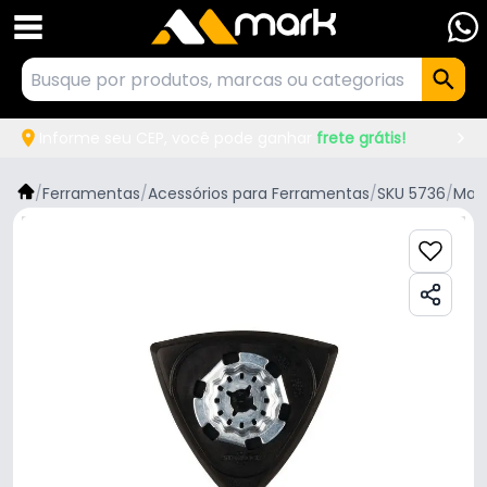
Informe seu CEP, você pode ganhar
frete grátis!
/
Ferramentas
/
Acessórios para Ferramentas
/
SKU 5736
/
Maki