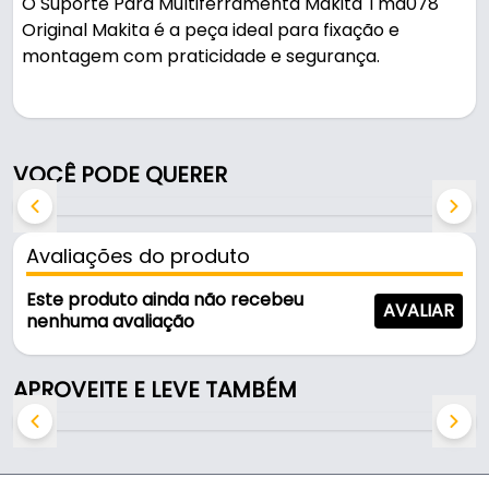
O Suporte Para Multiferramenta Makita Tma078
Original Makita é a peça ideal para fixação e
montagem com praticidade e segurança.
Indicado para apoio e guia para multiferramenta, é
uma solução prática para uso em oficinas, obras e
manutenção.
VOCÊ PODE QUERER
Características:
- Marca: Makita
Avaliações do produto
- Modelo: B-65115
- Ferramenta compatível: (Multiferramenta
Este produto ainda não recebeu
AVALIAR
M9800B)
nenhuma avaliação
- Tma047 (cortes madeira e aço): M93mm
- Modelo b: 65115
APROVEITE E LEVE TAMBÉM
- Aplicação: Apoio e guia para multiferramenta
Indicado para:
- Apoio e guia para multiferramenta