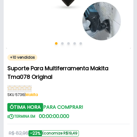
+10 vendidos
Suporte Para Multiferramenta Makita
Tma078 Original
SKU 5736
|
Makita
ÓTIMA HORA
PARA COMPRAR!
00
:
00
:
00
.
000
TERMINA EM
R$ 82,96
-23%
Economize R$19,49