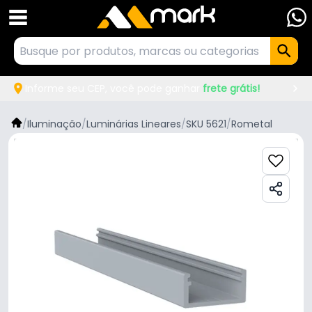
Informe seu CEP, você pode ganhar
frete grátis!
/
Iluminação
/
Luminárias Lineares
/
SKU 5621
/
Rometal