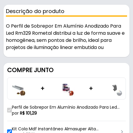
Descrição do produto
O Perfil de Sobrepor Em Alumínio Anodizado Para
Led Rm329 Rometal distribui a luz de forma suave e
homogênea, sem pontos de brilho, ideal para
projetos de iluminação linear embutida ou
aparente.
Pode ser usado em projetos de iluminação e
COMPRE JUNTO
instalações elétricas.
+
+
Fabricado em Alumínio com acabamento
anodizado, é resistente e durável no uso diário. A
fixação é feita por sobrepor.
Perfil de Sobrepor Em Alumínio Anodizado Para Led
Rm329 Rometal
por
R$
101,29
Características:
- Marca: Rometal
Kit Cola Mdf Instantâneo Almasuper Alta
- Modelo: RM-329