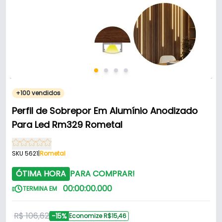
+100 vendidos
Perfil de Sobrepor Em Alumínio Anodizado
Para Led Rm329 Rometal
SKU 5621
|
Rometal
ÓTIMA HORA
PARA COMPRAR!
00
:
00
:
00
.
000
TERMINA EM
R$ 106,62
-15%
Economize R$15,46