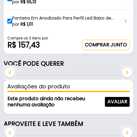
Resistencia
por
R$
55,13
- Linha: Led
- Material: Alumínio
Ponteira Em Anodizado Para Perfil Led Baixo de
- Acabamento: Anodizado
Sobrepor Pe329 Rometal
por
R$
1,01
- Cor: Alumínio
- Comprimento: 6 Metros
Compre os 3 itens por
R$ 157,43
- Altura: 8,5mm
COMPRAR JUNTO
- Largura: 17,5mm
- Forma de fixação: Sobrepor
VOCÊ PODE QUERER
- Vão interno: 17,5 X 8,5mm
- Forma de envio: 2 Barras de 3 Metros
Avaliações do produto
- 6 Metros - (2 Barras de 3 Metros).
Este produto ainda não recebeu
AVALIAR
Indicações de Ponteiras (PE329):
nenhuma avaliação
- Tampa de Acabamento De Perfil Embutido Baixo,
APROVEITE E LEVE TAMBÉM
PE-329 - Rometal.
- Tampa de Acabamento De Perfil Embutido Alto,