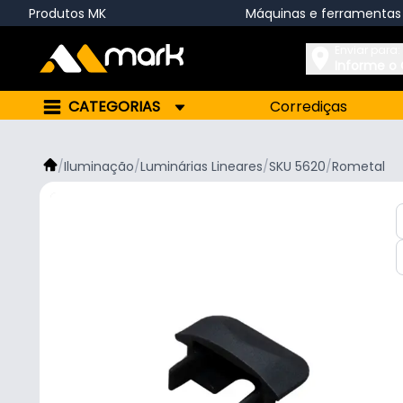
Produtos MK
Máquinas e ferramentas
Enviar para:
Informe o
CATEGORIAS
Corrediças
/
Iluminação
/
Luminárias Lineares
/
SKU 5620
/
Rometal