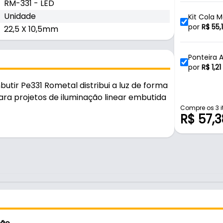
RM-331 - LED
Unidade
Kit Cola 
por
R$
55,
22,5 X 10,5mm
Ponteira A
Rometal
por
R$
1,21
butir Pe331 Rometal distribui a luz de forma
ara projetos de iluminação linear embutida
Perfil de
por
R$
120
Compre os 3 i
R$ 57,3
 para uso em projetos de iluminação e
sistente e durável no uso diário.