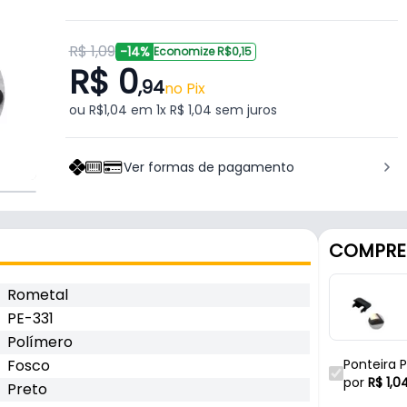
R$ 1,09
-14%
Economize R$0,15
R$ 0
,94
no Pix
ou R$1,04 em 1x R$ 1,04 sem juros
Ver formas de pagamento
COMPRE
Rometal
PE-331
Polímero
Fosco
Ponteira P
Rometal
por
R$
1,0
Preto