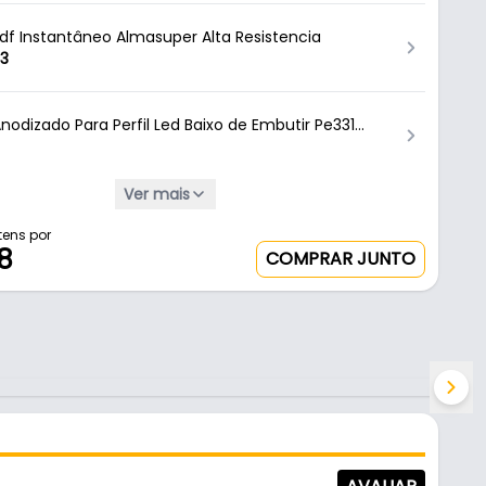
Mdf Instantâneo Almasuper Alta Resistencia
13
nodizado Para Perfil Led Baixo de Embutir Pe331
Ver mais
 Embutir Preto Fosco Para Led Rm-331 Rometal
,21
tens por
8
COMPRAR JUNTO