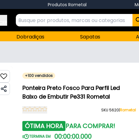
Produtos Rometal
M
 CEP
Dobradiças
Sapatas
A
+100 vendidos
Ponteira Preto Fosco Para Perfil Led
Baixo de Embutir Pe331 Rometal
SKU 5620
|
Rometal
ÓTIMA HORA
PARA COMPRAR!
00
:
00
:
00
.
000
TERMINA EM