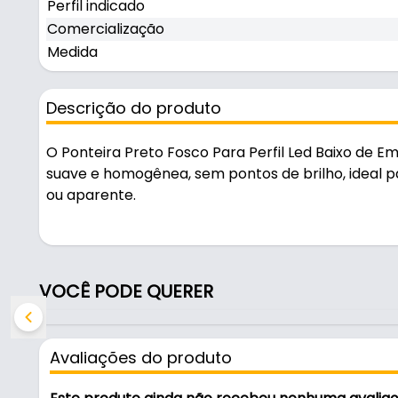
Perfil indicado
Comercialização
Medida
Descrição do produto
O Ponteira Preto Fosco Para Perfil Led Baixo de Em
suave e homogênea, sem pontos de brilho, ideal p
ou aparente.
Indicado para rm-331 - led, é uma solução prática
instalações elétricas.
VOCÊ PODE QUERER
Fabricado em Polímero com acabamento fosco, é re
Características:
Avaliações do produto
- Marca: Rometal
- Modelo: PE-331