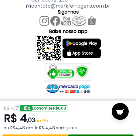
contato@markferragens.com.br
Siga-nos
Baixe nosso app
Google Play
App Store
R$ 4,71
Copyright © 2026 Mark Ferragens. Todos os direitos reservados.
-15%
Economize R$0,68
R$ 4
,03
Powered by
no Pix
ou R$4,48 em 1x R$ 4,48 sem juros