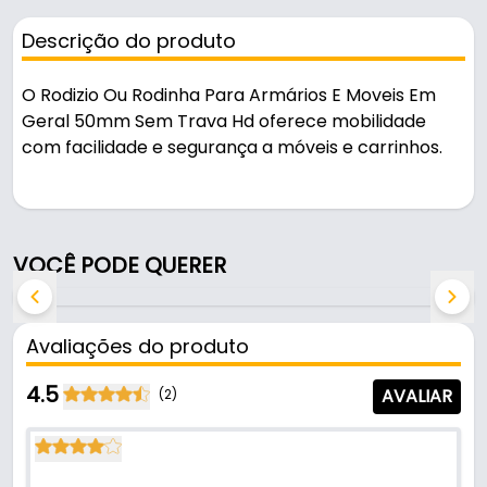
Descrição do produto
O Rodizio Ou Rodinha Para Armários E Moveis Em
Geral 50mm Sem Trava Hd oferece mobilidade
com facilidade e segurança a móveis e carrinhos.
Pode ser usado em móveis, carrinhos e
equipamentos.
VOCÊ PODE QUERER
Fabricado com acabamento cromado, é resistente
e durável no uso diário. A fixação é feita por chapa.
Avaliações do produto
Características:
- Marca: Hd
4.5
AVALIAR
(2)
- Modelo: 50 mm Sem freio
- Material da roda: Silicone incolor
- Acabamento: Cromado
- Diâmetro: Ø50mm