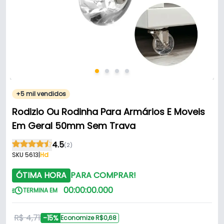
+5 mil vendidos
Rodizio Ou Rodinha Para Armários E Moveis
Em Geral 50mm Sem Trava
4.5
(2)
SKU 5613
|
Hd
ÓTIMA HORA
PARA COMPRAR!
00
:
00
:
00
.
000
TERMINA EM
R$ 4,71
-15%
Economize R$0,68