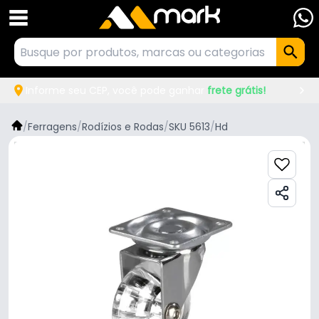
Informe seu CEP, você pode ganhar
frete grátis!
/
Ferragens
/
Rodízios e Rodas
/
SKU 5613
/
Hd