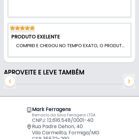
- Diâmetro da roda: 50 mm
- Altura total: 65 mm
- Furação da chapa: 04
- Fixação: Chapa
PRODUTO EXELENTE
- Altura de base: 65mm
- Base: Giratório
COMPREI E CHEGOU NO TEMPO EXATO, O PRODUTO EXELENTE, COMO ÓTIMA QUALIDADE.
- Forma construtiva: Aço e Silicone
APROVEITE E LEVE TAMBÉM
Mark Ferragens
Remaclo da Silva Ferragens LTDA
CNPJ: 12.616.548/0001-40
Rua Padre Dehon, 40
Vila Carmelita, Formiga/MG
CEP 35572-290