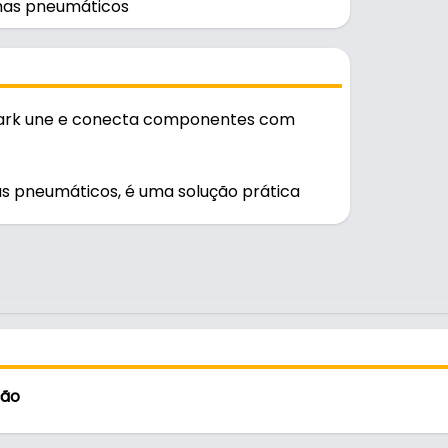
mas pneumáticos
ark une e conecta componentes com
s pneumáticos, é uma solução prática
el no uso diário.
ção