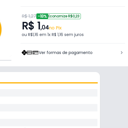
R$ 1,27
-18%
Economize R$0,23
R$ 1
,04
no Pix
ou R$1,16 em 1x R$ 1,16 sem juros
Ver formas de pagamento