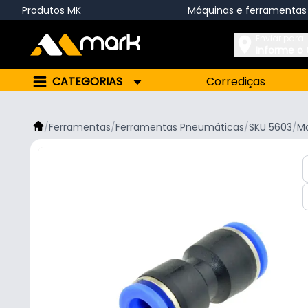
Produtos MK
Máquinas e ferramentas
Enviar para:
Informe o
CATEGORIAS
Corrediças
/
Ferramentas
/
Ferramentas Pneumáticas
/
SKU 5603
/
M