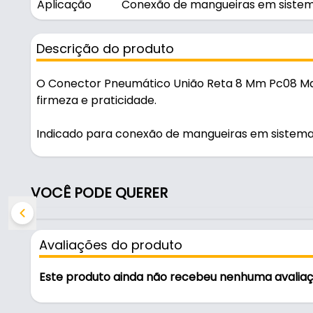
Aplicação
Conexão de mangueiras em siste
Descrição do produto
O Conector Pneumático União Reta 8 Mm Pc08 M
firmeza e praticidade.
Indicado para conexão de mangueiras em sistema
para uso em oficinas, obras e manutenção.
Fabricado em Latão niquelado, é resistente e duráv
VOCÊ PODE QUERER
Características:
- Marca: Mark
Avaliações do produto
- Modelo: Pc08
- Material: Latão niquelado
Este produto ainda não recebeu nenhuma avalia
- Conexão: Reta
- Para: 8mm