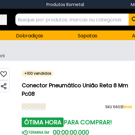
Produtos Rometal
M
 CEP
Dobradiças
Sapatas
A
ark
+100 vendidos
Conector Pneumático União Reta 8 Mm
Pc08
SKU 5603
|
Mark
ÓTIMA HORA
PARA COMPRAR!
00
:
00
:
00
.
000
TERMINA EM