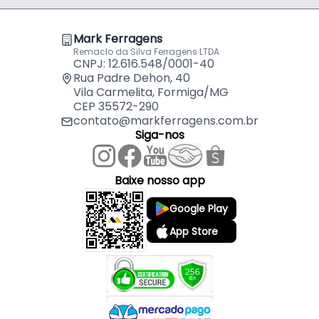
- 01 Esticador Gancho Olhal Para Cabo de Aço de
Mark Ferragens
5/16" Pol - Mk.
Remaclo da Silva Ferragens LTDA
CNPJ: 12.616.548/0001-40
O esticador para cabo de aço oferece
Rua Padre Dehon, 40
Vila Carmelita, Formiga/MG
confiabilidade e segurança em fixações industriais,
CEP 35572-290
garantindo a firmeza e a estabilidade necessárias
contato@markferragens.com.br
em diversas aplicações.
Siga-nos
Características:
- Marca: Mark
Baixe nosso app
- Modelo: Esticador
Google Play
- Material: Aço
- Acabamento: Zincado
App Store
- Cor: Prateado
- Capacidade de Carga: 60 Kg
- Comprimento Aberto: 270 mm - (27 cm)
- Comprimento Fechado: 190 mm - (19 cm)
- Diâmetro interno do olhal: 11 mm