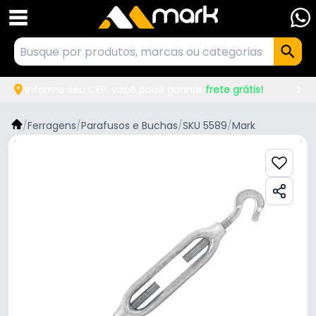
Informe seu CEP, você pode ganhar
frete grátis!
/
Ferragens
/
Parafusos e Buchas
/
SKU 5589
/
Mark