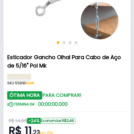
Esticador Gancho Olhal Para Cabo de Aço
de 5/16" Pol Mk
SKU 5589
|
Mark
ÓTIMA HORA
PARA COMPRAR!
00
:
00
:
00
.
000
TERMINA EM
R$ 14,69
-24%
Economize R$3,46
R$ 11
,23
no Pix