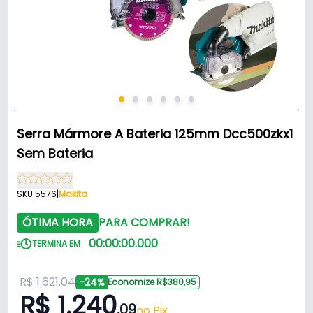
Serra Mármore A Bateria 125mm Dcc500zkx1
Sem Bateria
SKU 5576
|
Makita
ÓTIMA HORA
PARA COMPRAR!
00
:
00
:
00
.
000
TERMINA EM
R$ 1.621,04
-24%
Economize R$380,95
R$ 1.240
,09
no Pix