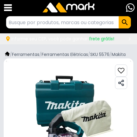
Informe seu CEP, você pode ganhar
frete grátis!
/
Ferramentas
/
Ferramentas Elétricas
/
SKU 5576
/
Makita