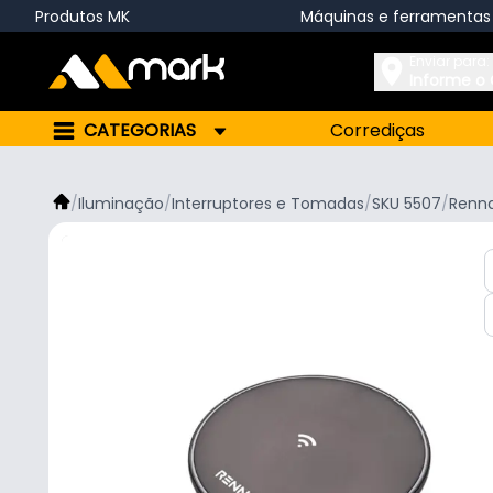
Produtos MK
Máquinas e ferramentas
Enviar para:
Informe o
CATEGORIAS
Corrediças
/
Iluminação
/
Interruptores e Tomadas
/
SKU 5507
/
Renn