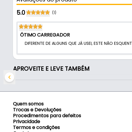
- Saída usb: 5v 15-2.0A
- Distancia de saída sem fio: 2-8mm
5.0
(1)
- Tamanho: Ø100mm
- Saída de carregamento: 5/1.0A
- Tamanho do cabo: 1150mm
ÓTIMO CARREGADOR
DIFERENTE DE ALGUNS QUE JÁ USEI, ESTE NÃO ESQUE
APROVEITE E LEVE TAMBÉM
Quem somos
Trocas e Devoluções
Procedimentos para defeitos
Privacidade
Termos e condições