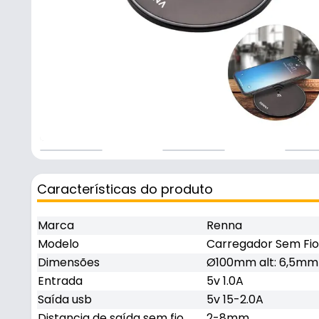
Características do produto
Marca
Renna
Modelo
Carregador Sem Fio
Dimensões
Ø100mm alt: 6,5mm
Entrada
5v 1.0A
Saída usb
5v 15-2.0A
Distancia de saída sem fio
2-8mm