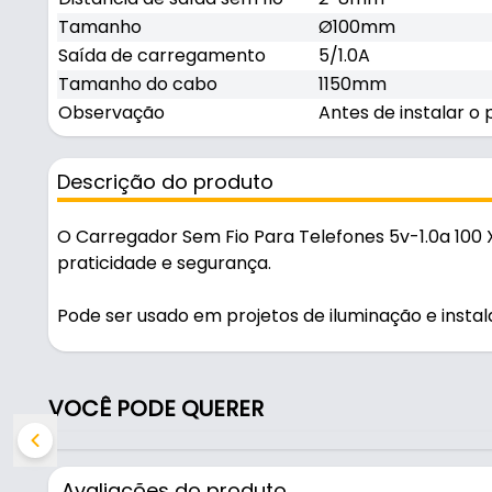
Tamanho
Ø100mm
Saída de carregamento
5/1.0A
Tamanho do cabo
1150mm
Observação
Antes de instalar o
Descrição do produto
O Carregador Sem Fio Para Telefones 5v-1.0a 100
praticidade e segurança.
Pode ser usado em projetos de iluminação e instal
Características:
- Marca: Renna
VOCÊ PODE QUERER
- Modelo: Carregador Sem Fio
- Dimensões: Ø100mm alt: 6,5mm
- Entrada: 5v 1.0A
Avaliações do produto