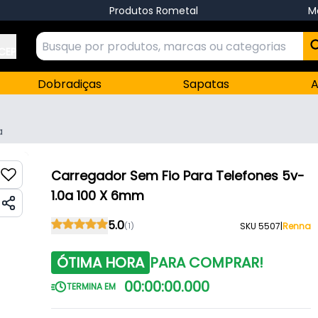
Produtos Rometal
M
 CEP
Dobradiças
Sapatas
A
a
Carregador Sem Fio Para Telefones 5v-
1.0a 100 X 6mm
5.0
(1)
SKU 5507
|
Renna
ÓTIMA HORA
PARA COMPRAR!
00
:
00
:
00
.
000
TERMINA EM