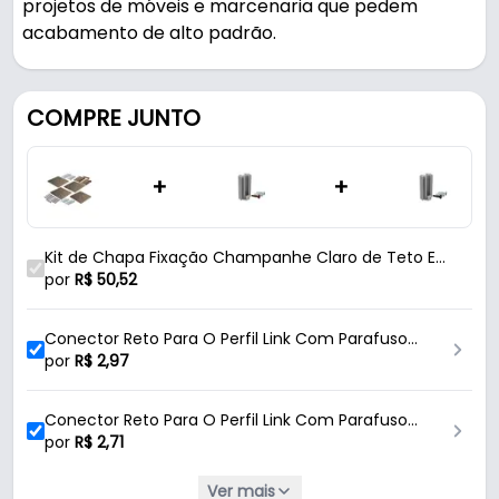
projetos de móveis e marcenaria que pedem
acabamento de alto padrão.
Fabricado em Zamac com acabamento fosco, é
resistente e durável no uso diário.
COMPRE JUNTO
Características:
+
+
- Marca: Rometal
- Modelo: 11539
- Material: Zamac
Kit de Chapa Fixação Champanhe Claro de Teto E
- Acabamento: Fosco
Paredes Do Perfil Link Rometal
por
R$
50,52
- Cor: Champanhe Claro
- Medida dos lados: 44mm
Conector Reto Para O Perfil Link Com Parafuso
- Conteúdo do kit: 04 Acessórios Para Fixação
Champanhe Rometal
por
R$
2,97
Conteúdo do Kit:
Conector Reto Para O Perfil Link Com Parafuso
Preto Rometal
por
R$
2,71
- 04 Acessórios Para Fixação Na Cor Champanhe
Claro - Rometal.
Ver mais