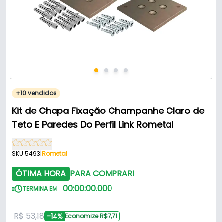
+10 vendidos
Kit de Chapa Fixação Champanhe Claro de
Teto E Paredes Do Perfil Link Rometal
SKU 5493
|
Rometal
ÓTIMA HORA
PARA COMPRAR!
00
:
00
:
00
.
000
TERMINA EM
R$ 53,18
-14%
Economize R$7,71