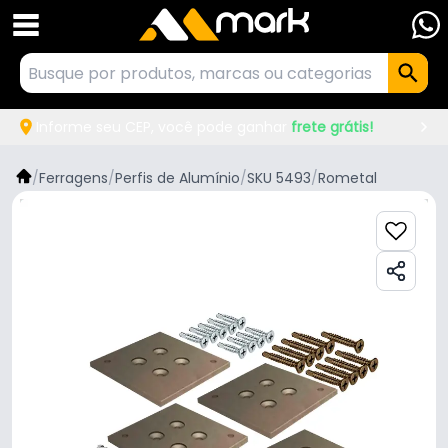
Informe seu CEP, você pode ganhar
frete grátis!
/
Ferragens
/
Perfis de Alumínio
/
SKU 5493
/
Rometal