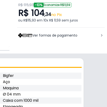
R$ 115,93
-10%
Economize R$11,59
R$ 104
,34
no Pix
ou R$115,93 em 10x R$ 11,59 sem juros
Ver formas de pagamento
Bigfer
Aço
Maquina
Ø 04 mm
Caixa com 1000 mil
Flangeada