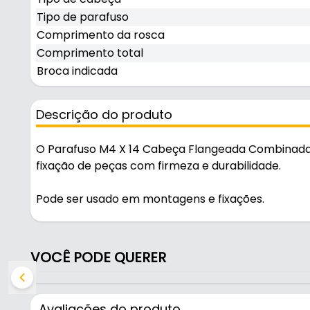
Tipo de parafuso
Comprimento da rosca
Comprimento total
Broca indicada
Descrição do produto
O Parafuso M4 X 14 Cabeça Flangeada Combinada C
fixação de peças com firmeza e durabilidade.
Pode ser usado em montagens e fixações.
Fabricado em Aço, é resistente e durável no uso diá
VOCÊ PODE QUERER
Características:
- Marca: Bigfer
- Material: Aço
Avaliações do produto