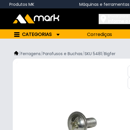
Produtos MK
Máquinas e ferramentas
Enviar para:
Informe o
CATEGORIAS
Corrediças
/
Ferragens
/
Parafusos e Buchas
/
SKU 5481
/
Bigfer