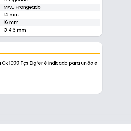
MAQ.Frangeado
14 mm
16 mm
Ø 4,5 mm
x 1000 Pçs Bigfer é indicado para união e
rio.