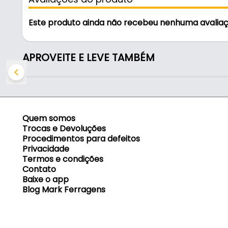
- Rosca: Maquina
- Diâmetro: Ø 04 mm
Este produto ainda não recebeu nenhuma avalia
- Comercializado: Caixa com 1000 mil
- Tipo de cabeça: Flangeada
- Tipo de parafuso: MAQ.Frangeado
APROVEITE E LEVE TAMBÉM
- Comprimento da rosca: 14 mm
- Comprimento total: 16 mm
- Broca indicada: Ø 4,5 mm
Quem somos
Trocas e Devoluções
Procedimentos para defeitos
Privacidade
Termos e condições
Contato
Baixe o app
Blog Mark Ferragens