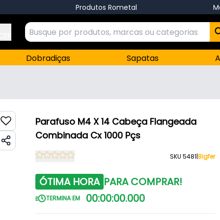
Produtos Rometal
M
 CEP
Dobradiças
Sapatas
A
Parafuso M4 X 14 Cabeça Flangeada
Combinada Cx 1000 Pçs
SKU 5481
|
Bigfer
ÓTIMA HORA
PARA COMPRAR!
00
:
00
:
00
.
000
TERMINA EM