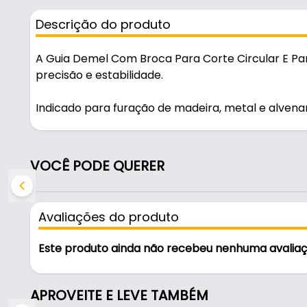
Descrição do produto
A Guia Demel Com Broca Para Corte Circular E Pa
precisão e estabilidade.
Indicado para furação de madeira, metal e alvena
oficinas, obras e manutenção.
Fabricada em Alumínio, é resistente e durável no us
VOCÊ PODE QUERER
Características:
- Marca: Dremel
Avaliações do produto
- Modelo: Dremel 678
- Material: Alumínio
Este produto ainda não recebeu nenhuma avalia
- Cortes circulares de: 1,9 a 30 cm (3/4" a 12")
- Aplicação: Furação de madeira, metal e alvenari
APROVEITE E LEVE TAMBÉM
Indicado para: