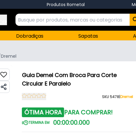
Produtos Rometal
M
 CEP
Dobradiças
Sapatas
A
/
Dremel
Guia Demel Com Broca Para Corte
Circular E Paralelo
SKU 5478
|
Dremel
ÓTIMA HORA
PARA COMPRAR!
00
:
00
:
00
.
000
TERMINA EM