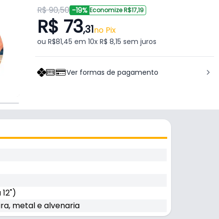
R$ 90,50
-19%
Economize R$17,19
R$ 73
,31
no Pix
ou R$81,45 em 10x R$ 8,15 sem juros
Ver formas de pagamento
 12")
a, metal e alvenaria