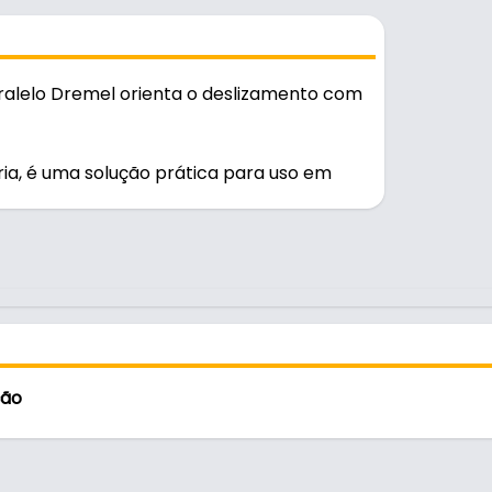
ralelo Dremel orienta o deslizamento com
ria, é uma solução prática para uso em
o diário.
ção
a