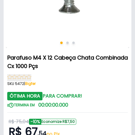
Parafuso M4 X 12 Cabeça Chata Combinada
Cx 1000 Pçs
SKU 5472
|
Bigfer
ÓTIMA HORA
PARA COMPRAR!
00
:
00
:
00
.
000
TERMINA EM
R$ 75,04
-10%
Economize R$7,50
R$ 67
,54
no Pix