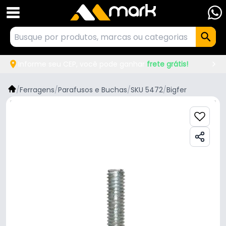
Informe seu CEP, você pode ganhar
frete grátis!
/
Ferragens
/
Parafusos e Buchas
/
SKU 5472
/
Bigfer