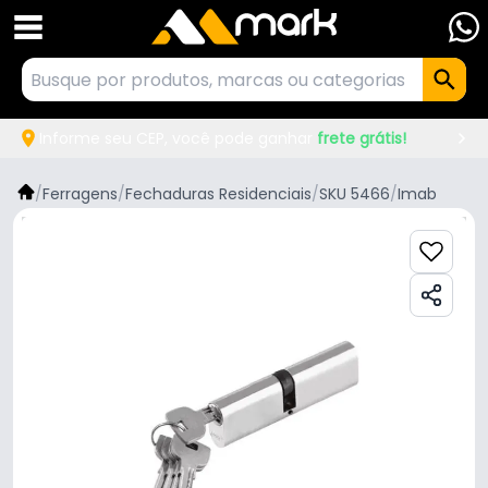
Informe seu CEP, você pode ganhar
frete grátis!
/
Ferragens
/
Fechaduras Residenciais
/
SKU 5466
/
Imab