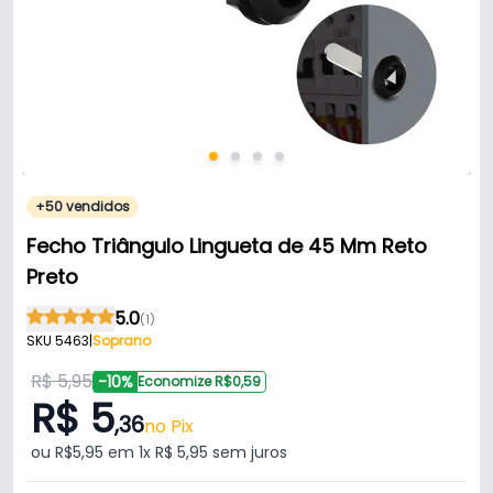
+50 vendidos
Fecho Triângulo Lingueta de 45 Mm Reto
Preto
5.0
(1)
SKU 5463
|
Soprano
R$ 5,95
-10%
Economize R$0,59
R$ 5
,36
no Pix
ou R$5,95 em 1x R$ 5,95 sem juros