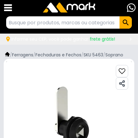
Informe seu CEP, você pode ganhar
frete grátis!
/
Ferragens
/
Fechaduras e Fechos
/
SKU 5463
/
Soprano