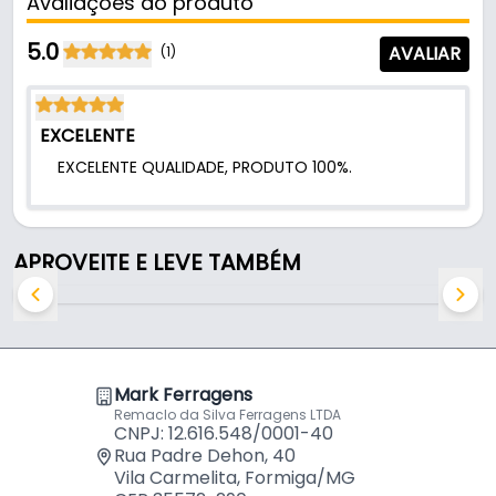
Avaliações do produto
- Lingueta reta: 45 mm
- Aplicação: Travamento de portas por lingueta
5.0
AVALIAR
(1)
Indicado para:
- Travamento de portas por lingueta
EXCELENTE
EXCELENTE QUALIDADE, PRODUTO 100%.
APROVEITE E LEVE TAMBÉM
Mark Ferragens
Remaclo da Silva Ferragens LTDA
CNPJ: 12.616.548/0001-40
Rua Padre Dehon, 40
Vila Carmelita, Formiga/MG