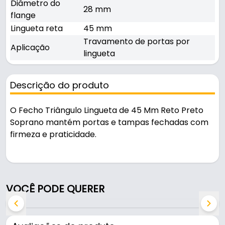
Diâmetro do
28 mm
flange
Lingueta reta
45 mm
Travamento de portas por
Aplicação
lingueta
Descrição do produto
O Fecho Triângulo Lingueta de 45 Mm Reto Preto
Soprano mantém portas e tampas fechadas com
firmeza e praticidade.
Indicado para travamento de portas por lingueta.
Características:
VOCÊ PODE QUERER
- Marca: Soprano
- Rotação: 90 graus
- Diâmetro do flange: 28 mm