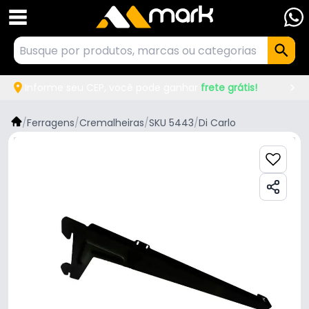
Informe seu CEP, você pode ganhar
frete grátis!
/
Ferragens
/
Cremalheiras
/
SKU 5443
/
Di Carlo