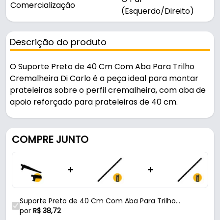
Comercialização
(Esquerdo/Direito)
Descrição do produto
O Suporte Preto de 40 Cm Com Aba Para Trilho
Cremalheira Di Carlo é a peça ideal para montar
prateleiras sobre o perfil cremalheira, com aba de
apoio reforçado para prateleiras de 40 cm.
Pode ser usado na montagem de prateleiras.
COMPRE JUNTO
Fabricado em Aço Carbono com acabamento
pintura epóxi brilhante, é resistente e durável no
+
+
uso diário. Suporta 50 kg.
Características:
Suporte Preto de 40 Cm Com Aba Para Trilho
- Marca: Di Carlo
Cremalheira
por
R$
38,72
- Modelo: Com Aba