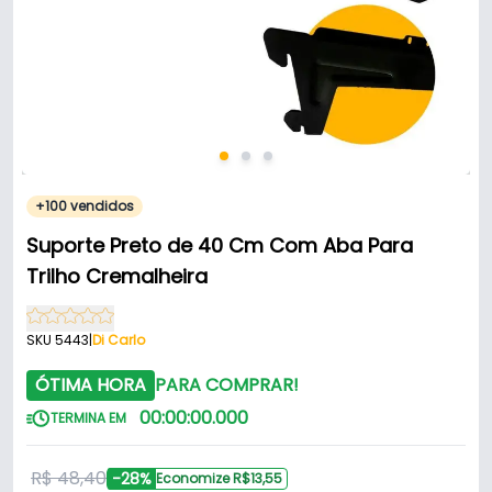
+100 vendidos
Suporte Preto de 40 Cm Com Aba Para
Trilho Cremalheira
SKU 5443
|
Di Carlo
ÓTIMA HORA
PARA COMPRAR!
00
:
00
:
00
.
000
TERMINA EM
R$ 48,40
-28%
Economize R$13,55