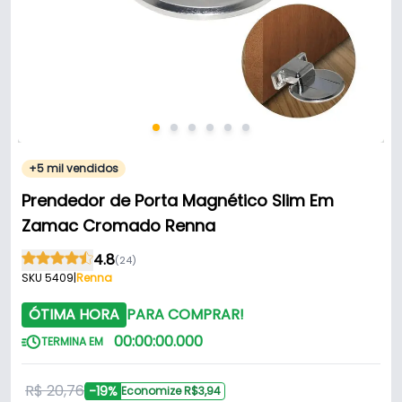
+5 mil vendidos
Prendedor de Porta Magnético Slim Em
Zamac Cromado Renna
4.8
(24)
SKU 5409
|
Renna
ÓTIMA HORA
PARA COMPRAR!
00
:
00
:
00
.
000
TERMINA EM
R$ 20,76
-19%
Economize R$3,94