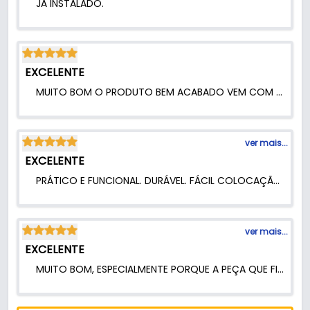
JÁ INSTALADO.
EXCELENTE
MUITO BOM O PRODUTO BEM ACABADO VEM COM OS ADESIVOS QUE FACILITOU BEM.
ver mais...
EXCELENTE
PRÁTICO E FUNCIONAL. DURÁVEL. FÁCIL COLOCAÇÃO E FIXAÇÃO. RECOMENDO. AH, E MUITO DISCRETO !!.
ver mais...
EXCELENTE
MUITO BOM, ESPECIALMENTE PORQUE A PEÇA QUE FICA NO CHÃO É BEM FININHA, NÃO SE CORRE O RISCO DE DAR UMA TOPADA. E SEGURA BEM A PORTA. GOSTEI MUITO.