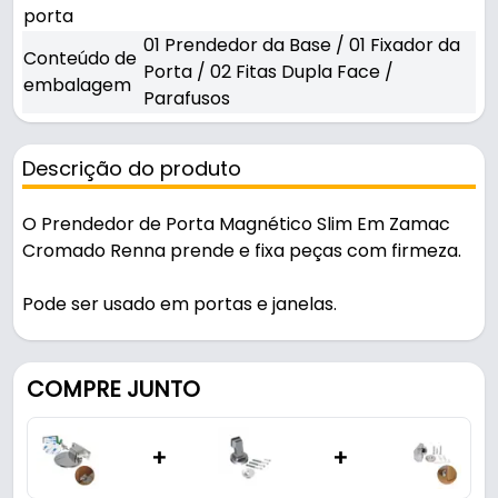
porta
01 Prendedor da Base / 01 Fixador da
Conteúdo de
Porta / 02 Fitas Dupla Face /
embalagem
Parafusos
Descrição do produto
O Prendedor de Porta Magnético Slim Em Zamac
Cromado Renna prende e fixa peças com firmeza.
Pode ser usado em portas e janelas.
Fabricado em Zamac com acabamento cromado,
é resistente e durável no uso diário.
COMPRE JUNTO
Características:
+
+
- Marca: Renna
- Modelo: Slim