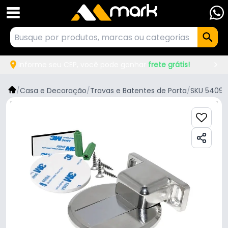
Informe seu CEP, você pode ganhar
frete grátis!
/
Casa e Decoração
/
Travas e Batentes de Porta
/
SKU 5409
/