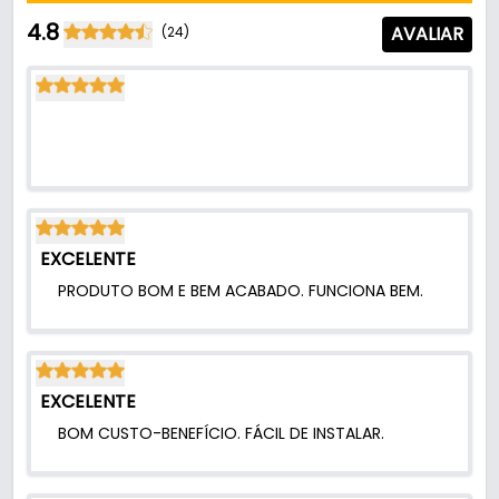
Prendedor Imã Magnético Preto Para Porta
4.8
AVALIAR
(24)
Cpm400 Italy Line
por
R$
28,56
EXCELENTE
PRODUTO BOM E BEM ACABADO. FUNCIONA BEM.
EXCELENTE
BOM CUSTO-BENEFÍCIO. FÁCIL DE INSTALAR.