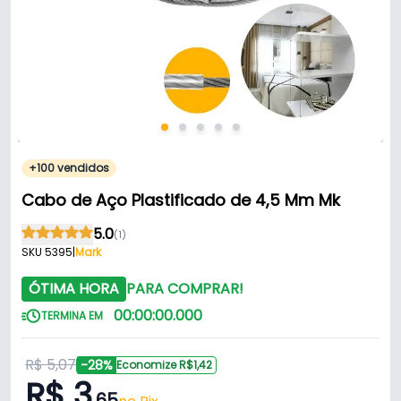
+100 vendidos
Cabo de Aço Plastificado de 4,5 Mm Mk
5.0
(1)
SKU 5395
|
Mark
ÓTIMA HORA
PARA COMPRAR!
00
:
00
:
00
.
000
TERMINA EM
R$ 5,07
-28%
Economize R$1,42
R$ 3
,65