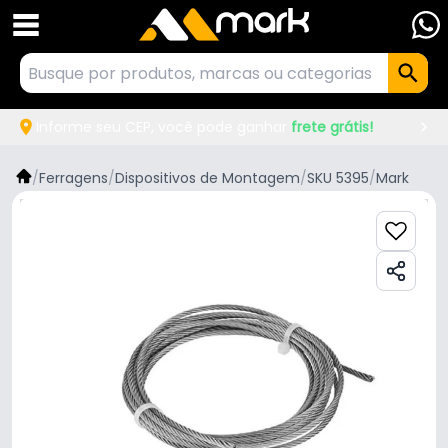
Informe seu CEP, você pode ganhar
frete grátis!
/
Ferragens
/
Dispositivos de Montagem
/
SKU 5395
/
Mark