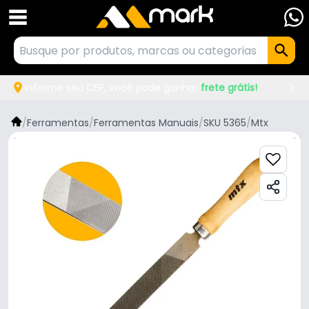
Informe seu CEP, você pode ganhar
frete grátis!
/
Ferramentas
/
Ferramentas Manuais
/
SKU 5365
/
Mtx