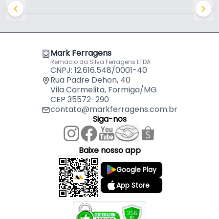
- Tamanho: 250 mm
- Estojo: Não
- Aplicação: Desbaste e acabamento de metais e
madeira
Mark Ferragens
Remaclo da Silva Ferragens LTDA
Indicado para:
CNPJ: 12.616.548/0001-40
- Desbaste e acabamento de metais e madeira
Rua Padre Dehon, 40
Vila Carmelita, Formiga/MG
CEP 35572-290
contato@markferragens.com.br
Siga-nos
Baixe nosso app
Google Play
App Store