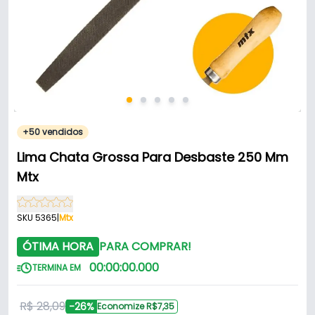
+50 vendidos
Lima Chata Grossa Para Desbaste 250 Mm
Mtx
SKU 5365
|
Mtx
ÓTIMA HORA
PARA COMPRAR!
00
:
00
:
00
.
000
TERMINA EM
R$ 28,09
-26%
Economize R$7,35