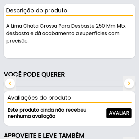
Descrição do produto
A Lima Chata Grossa Para Desbaste 250 Mm Mtx
desbasta e dá acabamento a superfícies com
precisão.
Indicado para desbaste e acabamento de metais e
madeira, é uma solução prática para uso em
oficinas, obras e manutenção.
VOCÊ PODE QUERER
Características:
- Marca: Mtx
Avaliações do produto
- Modelo: Lima Chata
- Largura: 25 mm
Este produto ainda não recebeu
AVALIAR
- Espessura: 5 mm
nenhuma avaliação
- Embalagem: Plástica
- Comprimento de uso: 250 mm
APROVEITE E LEVE TAMBÉM
- Tamanho total: 370 mm