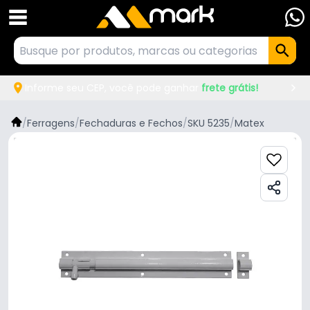
Informe seu CEP, você pode ganhar
frete grátis!
/
Ferragens
/
Fechaduras e Fechos
/
SKU 5235
/
Matex