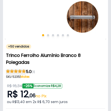
+50 vendidos
Trinco Ferrolho Alumínio Branco 8
Polegadas
5.0
(1)
SKU 5235
|
Matex
R$ 16,34
-26%
Economize R$4,28
R$ 12
,06
no Pix
ou R$13,40 em 2x R$ 6,70 sem juros