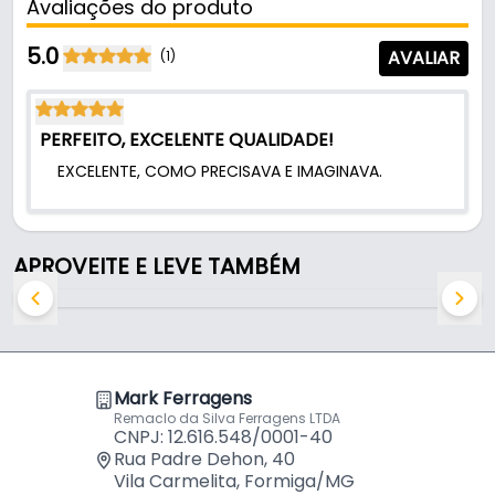
Avaliações do produto
- Modelo: 8"
- Material do corpo: Alumínio
5.0
AVALIAR
(1)
- Acabamento: Branco
- Fixação: Parafuso
- Comercializado: Unidade
PERFEITO, EXCELENTE QUALIDADE!
- Tamanho: 8"
EXCELENTE, COMO PRECISAVA E IMAGINAVA.
APROVEITE E LEVE TAMBÉM
Mark Ferragens
Remaclo da Silva Ferragens LTDA
CNPJ: 12.616.548/0001-40
Rua Padre Dehon, 40
Vila Carmelita, Formiga/MG