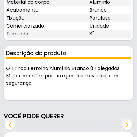
Material do corpo
Alumínio
Acabamento
Branco
Fixação
Parafuso
Comercializado
Unidade
Tamanho
8"
Descrição do produto
O Trinco Ferrolho Alumínio Branco 8 Polegadas
Matex mantém portas e janelas travadas com
segurança.
Fabricado em Alumínio com acabamento branco,
é resistente e durável no uso diário. A fixação é feita
por parafuso.
VOCÊ PODE QUERER
Características:
- Marca: Matex