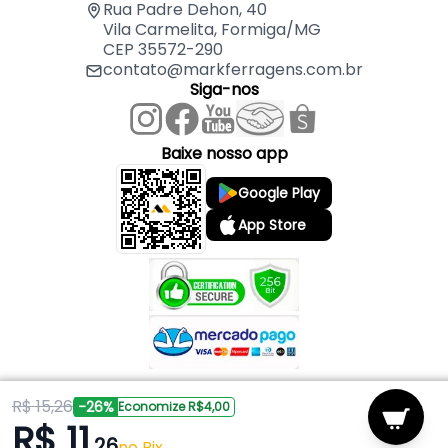
Rua Padre Dehon, 40
Vila Carmelita, Formiga/MG
CEP 35572-290
contato@markferragens.com.br
Siga-nos
Baixe nosso app
Google Play
App Store
R$ 15,26
Copyright © 2026 Mark Ferragens. Todos os direitos reservados.
-26%
Economize R$4,00
R$ 11
,26
Powered by
no Pix