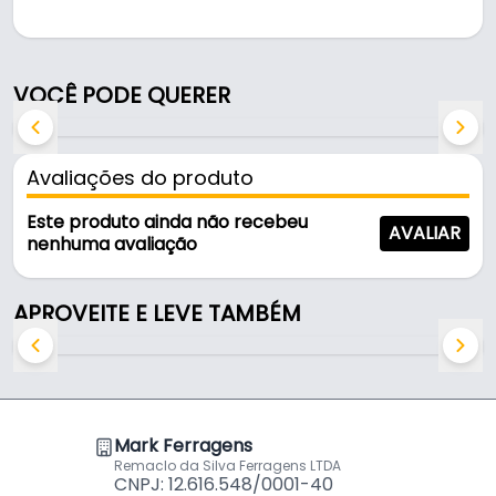
Fabricado em Alumínio com acabamento preto, é
resistente e durável no uso diário. A fixação é feita
por parafuso.
VOCÊ PODE QUERER
Características:
- Marca: Matex
Avaliações do produto
- Modelo: 4"
- Material do corpo: Alumínio
Este produto ainda não recebeu
AVALIAR
- Acabamento: Preto
nenhuma avaliação
- Fixação: Parafuso
- Comercializado: Unidades
APROVEITE E LEVE TAMBÉM
- Tamanho: 4''
Mark Ferragens
Remaclo da Silva Ferragens LTDA
CNPJ: 12.616.548/0001-40