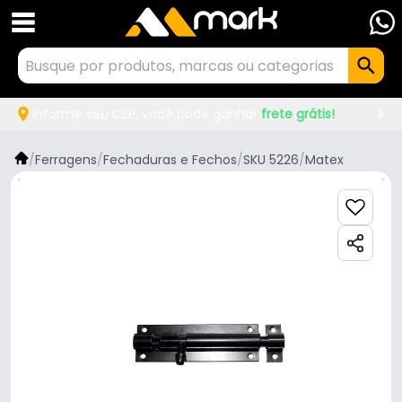
Informe seu CEP, você pode ganhar
frete grátis!
/
Ferragens
/
Fechaduras e Fechos
/
SKU 5226
/
Matex