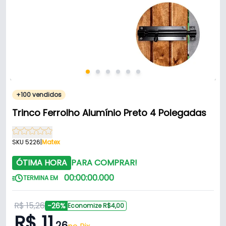
+100 vendidos
Trinco Ferrolho Alumínio Preto 4 Polegadas
SKU 5226
|
Matex
ÓTIMA HORA
PARA COMPRAR!
00
:
00
:
00
.
000
TERMINA EM
R$ 15,26
-26%
Economize R$4,00
R$ 11
,26