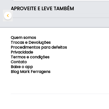
Indicado para proteção das vias respiratórias con
APROVEITE E LEVE TAMBÉM
superiores a dez vezes o limite de exposição ocupa
Possui clipe nasal em alumínio para vedação mais 
na expiração, proporcionando maior conforto.
Quem somos
Produto com certificação Compulsória, conforme P
Trocas e Devoluções
norma ABNT NBR 13698 com foco na saúde.
Procedimentos para defeitos
Privacidade
Termos e condições
Certificado por Organismo de Certificação de Prod
Contato
Baixe o app
Blog Mark Ferragens