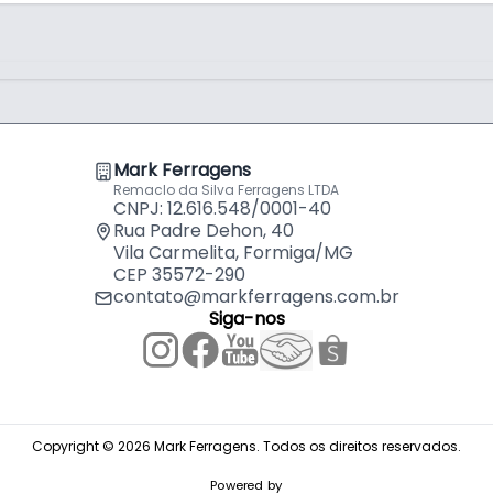
tra poeiras e névoas não oleosas, não
cional (LT ou TLV) deste particulado.
eficiente e válvula de exalação que ajuda
Mark Ferragens
ortaria Inmetro nº 561 de 23/12/2014 e
Remaclo da Silva Ferragens LTDA
CNPJ: 12.616.548/0001-40
Rua Padre Dehon, 40
Vila Carmelita, Formiga/MG
uto acreditado pelo Inmetro, n° 0003.
CEP 35572-290
contato@markferragens.com.br
Siga-nos
Copyright © 2026 Mark Ferragens. Todos os direitos reservados.
Powered by