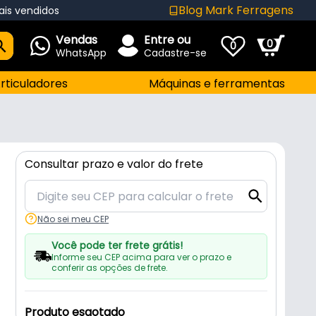
Blog Mark Ferragens
ais vendidos
Vendas
Entre ou
0
0
WhatsApp
Cadastre-se
rticuladores
Máquinas e ferramentas
Consultar prazo e valor do frete
Não sei meu CEP
Você pode ter frete grátis!
Informe seu CEP acima para ver o prazo e
conferir as opções de frete.
Produto esgotado