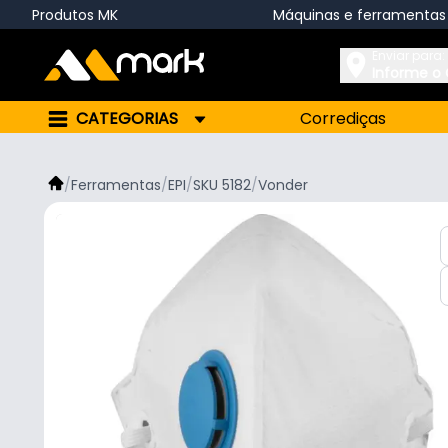
Produtos MK
Máquinas e ferramentas
Enviar para:
Informe o
CATEGORIAS
Corrediças
/
Ferramentas
/
EPI
/
SKU 5182
/
Vonder