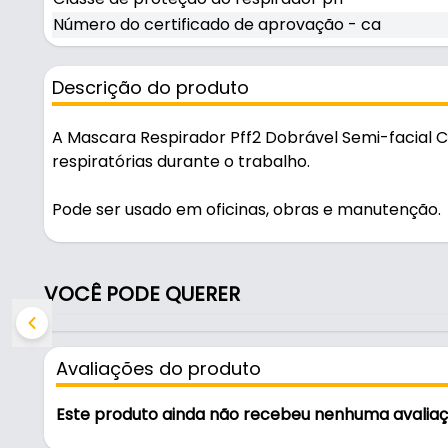
Número do certificado de aprovação - ca
Descrição do produto
A Mascara Respirador Pff2 Dobrável Semi-facial 
respiratórias durante o trabalho.
Pode ser usado em oficinas, obras e manutenção.
Características:
- Marca: Vonder
VOCÊ PODE QUERER
- Modelo: 7048220220
- Cor do respirador: Branco
- Respirador dobrável: Sim
Avaliações do produto
- Penetração máxima através do filtro: 6%
- Classe de proteção do respirador pff: PFF2
Este produto ainda não recebeu nenhuma avalia
- Número do certificado de aprovação - ca: 38336