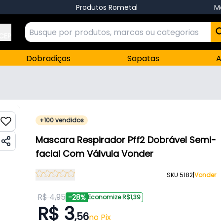
Produtos Rometal
M
 CEP
Dobradiças
Sapatas
A
+100 vendidos
Mascara Respirador Pff2 Dobrável Semi-
facial Com Válvula Vonder
SKU 5182
|
Vonder
R$ 4,95
-28%
Economize R$1,39
R$ 3
,56
no Pix