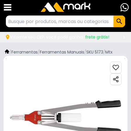
Informe seu CEP, você pode ganhar
frete grátis!
/
Ferramentas
/
Ferramentas Manuais
/
SKU 5173
/
Mtx