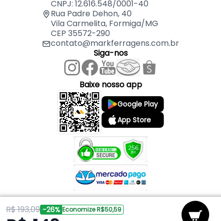
CNPJ: 12.616.548/0001-40
Rua Padre Dehon, 40
Vila Carmelita, Formiga/MG
CEP 35572-290
contato@markferragens.com.br
Siga-nos
Baixe nosso app
Google Play
App Store
R$ 193,09
Copyright © 2026 Mark Ferragens. Todos os direitos reservados.
-26%
Economize R$50,59