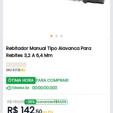
Rebitador Manual Tipo Alavanca Para
Rebites 3,2 A 6,4 Mm
SKU 5173
|
Mtx
ÓTIMA HORA
PARA COMPRAR!
00
:
00
:
00
.
000
TERMINA EM
R$ 193,09
-26%
Economize R$50,59
R$ 142
,50
no Pix