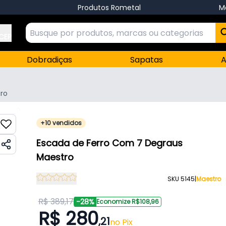
Produtos Rometal
M
 CEP
Dobradiças
Sapatas
A
ro
+10 vendidos
Escada de Ferro Com 7 Degraus
Maestro
SKU 5145
|
Maestro
R$ 389,17
-28%
Economize R$108,96
R$ 280
,21
no Pix