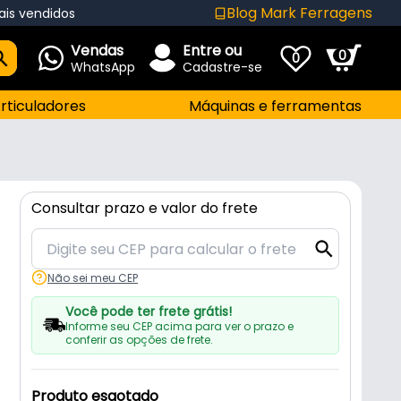
Blog Mark Ferragens
ais vendidos
Vendas
Entre ou
0
0
WhatsApp
Cadastre-se
rticuladores
Máquinas e ferramentas
Consultar prazo e valor do frete
Não sei meu CEP
Você pode ter frete grátis!
Informe seu CEP acima para ver o prazo e
conferir as opções de frete.
Produto esgotado