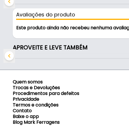
- Cor: Branca
- Altura total aberta: 201 cm
Avaliações do produto
- Largura total aberta: 86 cm
- Altura até o patamar: 154 cm
Este produto ainda não recebeu nenhuma avalia
- Altura total fechada: 208 cm
- Peso máximo permitido: 120kg
- Contém: 7 degraus
APROVEITE E LEVE TAMBÉM
- Largura inferior: 44 cm
- Largura superior: 34 cm
- Espessura fechada: 9 cm
Quem somos
Trocas e Devoluções
Procedimentos para defeitos
Privacidade
Termos e condições
Contato
Baixe o app
Blog Mark Ferragens