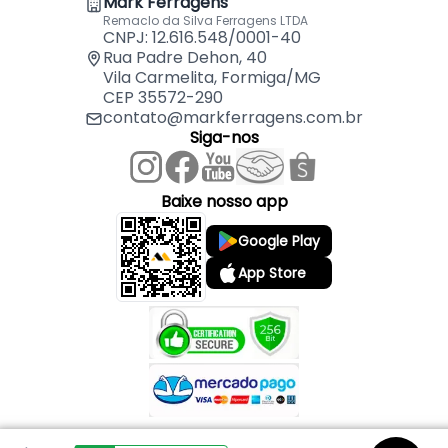
Mark Ferragens
- Identificação e sinalização de residências
Remaclo da Silva Ferragens LTDA
CNPJ: 12.616.548/0001-40
Rua Padre Dehon, 40
Vila Carmelita, Formiga/MG
CEP 35572-290
contato@markferragens.com.br
Siga-nos
Baixe nosso app
Google Play
App Store