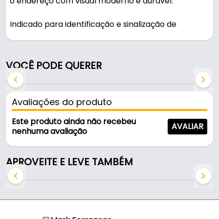
o endereço com visual moderno e durável.
Indicado para identificação e sinalização de
residências.
Fabricado em Acrílico com acabamento cromado
VOCÊ PODE QUERER
polido, é resistente e durável no uso diário.
Características:
Avaliações do produto
- Marca: Hastvel
- Modelo: 1
Este produto ainda não recebeu
AVALIAR
- Material: Acrílico
nenhuma avaliação
- Acabamento: Cromado Polido
- Altura do número: 128 mm
APROVEITE E LEVE TAMBÉM
- Número: 1
- Aplicação: Identificação e sinalização de
residências
Indicado para: