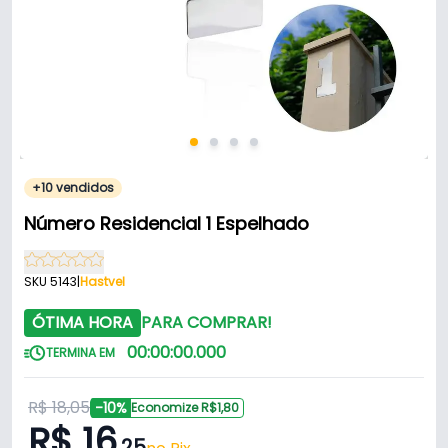
+10 vendidos
Número Residencial 1 Espelhado
SKU 5143
|
Hastvel
ÓTIMA HORA
PARA COMPRAR!
00
:
00
:
00
.
000
TERMINA EM
R$ 18,05
-10%
Economize R$1,80
R$ 16
,25