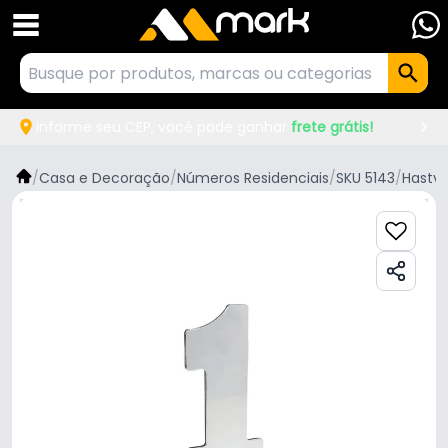
Informe seu CEP, você pode ganhar
frete grátis!
/
Casa e Decoração
/
Números Residenciais
/
SKU 5143
/
Hastve