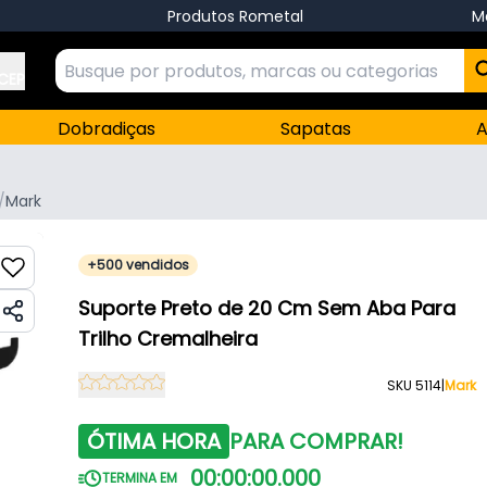
Produtos Rometal
M
 CEP
Dobradiças
Sapatas
A
/
Mark
+500 vendidos
Suporte Preto de 20 Cm Sem Aba Para
Trilho Cremalheira
SKU 5114
|
Mark
ÓTIMA HORA
PARA COMPRAR!
00
:
00
:
00
.
000
TERMINA EM