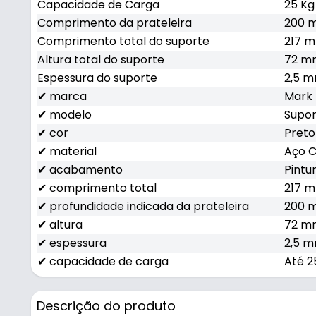
Capacidade de Carga
25 Kg
Comprimento da prateleira
200 
Comprimento total do suporte
217 m
Altura total do suporte
72 mm
Espessura do suporte
2,5 
✔ marca
Mark
✔ modelo
Supor
✔ cor
Preto
✔ material
Aço 
✔ acabamento
Pintu
✔ comprimento total
217 
✔ profundidade indicada da prateleira
200 
✔ altura
72 m
✔ espessura
2,5 
✔ capacidade de carga
Até 2
Descrição do produto