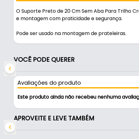
O Suporte Preto de 20 Cm Sem Aba Para Trilho Cre
e montagem com praticidade e segurança.
Pode ser usado na montagem de prateleiras.
Fabricado em Aço Carbono com acabamento pintura
no uso diário. Suporta 25 kg.
VOCÊ PODE QUERER
Características:
- Marca: Mark
Avaliações do produto
- Modelo: Sem Aba
- Material: Aço Carbono
Este produto ainda não recebeu nenhuma avalia
- Acabamento: Pintura epóxi brilhante
- Cor: Preto
- Capacidade de Carga: 25 Kg
APROVEITE E LEVE TAMBÉM
- Comprimento da prateleira: 200 mm - (20 cm)
- Comprimento total do suporte: 217 mm - (21,7 
- Altura total do suporte: 72 mm - (7,2 cm)