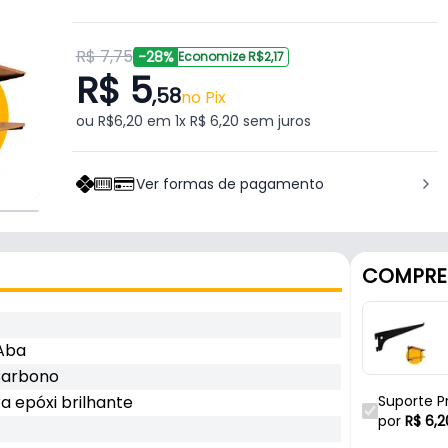
R$ 7,75
-28%
Economize R$2,17
R$ 5
,58
no Pix
ou R$6,20 em 1x R$ 6,20 sem juros
Ver formas de pagamento
COMPRE
Aba
Carbono
ra epóxi brilhante
Suporte P
por
R$
6,2