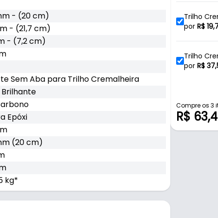
mm - (20 cm)
Trilho Cr
Prateleira
por
R$
19,
m - (21,7 cm)
 - (7,2 cm)
mm
Trilho Cr
Prateleira
por
R$
37,
te Sem Aba para Trilho Cremalheira
 Brilhante
Trilho Cr
Carbono
Prateleira
por
R$
31,1
Compre os 3 i
R$ 63,
ra Epóxi
mm
Trilho Cr
mm (20 cm)
Prateleira
por
R$
22,
m
mm
Trilho Cr
5 kg*
Prateleira
por
R$
36,
Trilho Cr