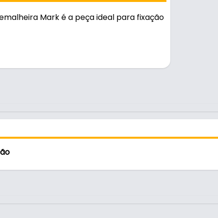
Prateleira
por
R$
37,
malheira Mark é a peça ideal para fixação
 epóxi brilhante, é resistente e durável
ção
cm)