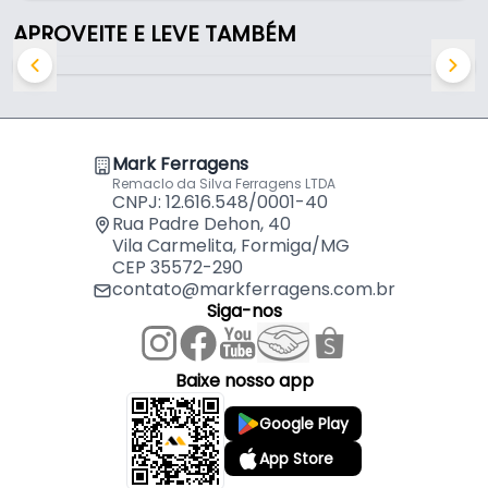
- Material: Aço Inox
APROVEITE E LEVE TAMBÉM
- Cor: Cromado
- Largura: 40 Mm - (4,0 Cm)
- Espessura: 10 Mm - (1,0 Cm)
- Comprimento entre os furos: 600 Mm - (60 Cm)
- Comprimento total: 635 Mm - (63,5 Cm)
Mark Ferragens
- Vão da fixação ao puxador: 30 Mm - (3,0 Cm)
Remaclo da Silva Ferragens LTDA
- Indicado para: Portas Residenciais
CNPJ: 12.616.548/0001-40
- Acessórios inclusos: Parafusos de fixação / Chave
Rua Padre Dehon, 40
Vila Carmelita, Formiga/MG
Allen Para Fixação
CEP 35572-290
contato@markferragens.com.br
Indicado para:
Siga-nos
- Portas Residenciais
Baixe nosso app
Google Play
App Store