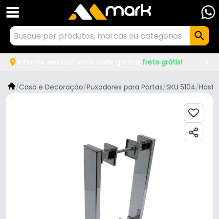
Informe seu CEP, você pode ganhar
frete grátis!
/
Casa e Decoração
/
Puxadores para Portas
/
SKU 5104
/
Hastv