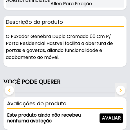
Acessórios inclusos
Allen Para Fixação
Descrição do produto
O Puxador Genebra Duplo Cromado 60 Cm P/
Porta Residencial Hastvel facilita a abertura de
portas e gavetas, aliando funcionalidade e
acabamento ao móvel.
Indicado para portas residenciais, é uma solução
prática para uso em portas e janelas.
VOCÊ PODE QUERER
Fabricado em Aço Inox, é resistente e durável no
uso diário.
Avaliações do produto
Características:
Este produto ainda não recebeu
AVALIAR
- Marca: Hastvel
nenhuma avaliação
- Modelo: Genebra Duplo