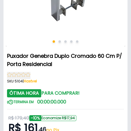
Puxador Genebra Duplo Cromado 60 Cm P/
Porta Residencial
SKU 5104
|
Hastvel
ÓTIMA HORA
PARA COMPRAR!
00
:
00
:
00
.
000
TERMINA EM
R$ 179,40
-10%
Economize R$17,94
R$ 161
,46
no Pix