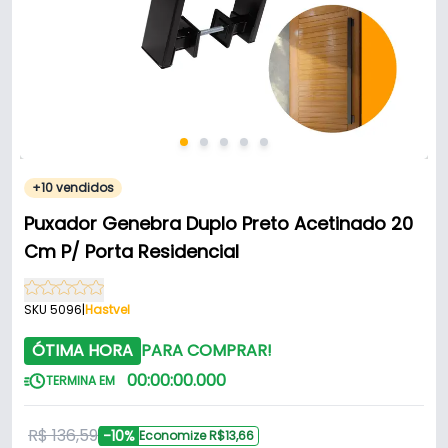
+10 vendidos
Puxador Genebra Duplo Preto Acetinado 20
Cm P/ Porta Residencial
SKU 5096
|
Hastvel
ÓTIMA HORA
PARA COMPRAR!
00
:
00
:
00
.
000
TERMINA EM
R$ 136,59
-10%
Economize R$13,66