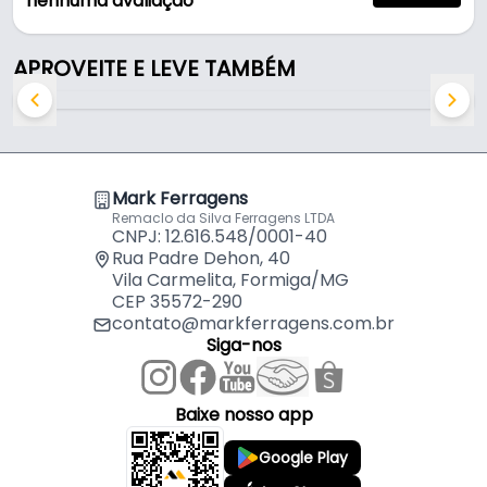
nenhuma avaliação
- Modelo: Genebra Duplo
- Material: Aço Inox
APROVEITE E LEVE TAMBÉM
- Cor: Preto
- Largura: 40 Mm - (4,0 Cm)
- Espessura: 10 Mm - (1,0 Cm)
- Comprimento entre os furos: 200 Mm - (20 Cm)
- Comprimento total: 235 Mm - (23,5 Cm)
Mark Ferragens
- Vão da fixação ao puxador: 30 Mm - (3,0 Cm)
Remaclo da Silva Ferragens LTDA
- Indicado para: Portas Residenciais
CNPJ: 12.616.548/0001-40
- Acessórios inclusos: Parafusos de fixação / Chave
Rua Padre Dehon, 40
Vila Carmelita, Formiga/MG
Allen Para Fixação
CEP 35572-290
contato@markferragens.com.br
Indicado para:
Siga-nos
- Portas Residenciais
Baixe nosso app
Google Play