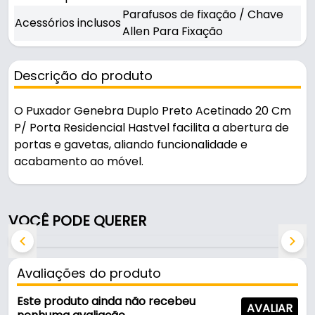
Parafusos de fixação / Chave
Acessórios inclusos
Allen Para Fixação
Descrição do produto
O Puxador Genebra Duplo Preto Acetinado 20 Cm
P/ Porta Residencial Hastvel facilita a abertura de
portas e gavetas, aliando funcionalidade e
acabamento ao móvel.
Indicado para portas residenciais, é uma solução
prática para uso em portas e janelas.
VOCÊ PODE QUERER
Fabricado em Aço Inox, é resistente e durável no
uso diário.
Avaliações do produto
Características:
Este produto ainda não recebeu
AVALIAR
- Marca: Hastvel