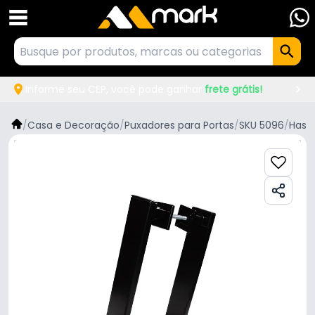
Informe seu CEP, você pode ganhar
frete grátis!
/
Casa e Decoração
/
Puxadores para Portas
/
SKU 5096
/
Hastv