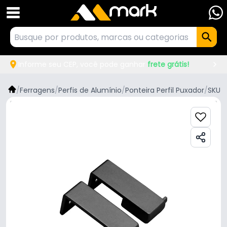
Informe seu CEP, você pode ganhar
frete grátis!
/
Ferragens
/
Perfis de Alumínio
/
Ponteira Perfil Puxador
/
SKU 