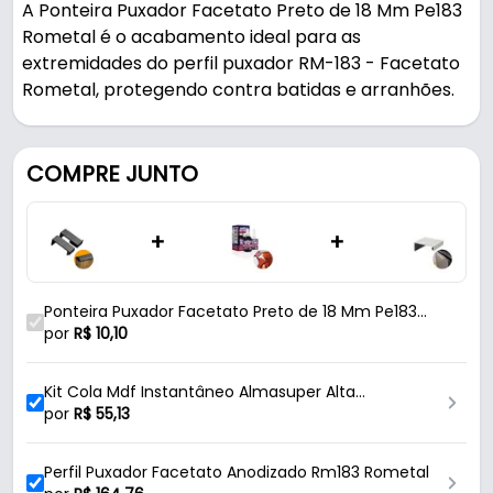
A Ponteira Puxador Facetato Preto de 18 Mm Pe183
Rometal é o acabamento ideal para as
extremidades do perfil puxador RM-183 - Facetato
Rometal, protegendo contra batidas e arranhões.
Indicado para rm-183 - facetato, é uma solução
prática para uso em móveis e armários.
COMPRE JUNTO
Fabricada em Zamac com acabamento fosco, é
+
+
resistente e durável no uso diário. Possui encaixe 18
mm - a1318.
Ponteira Puxador Facetato Preto de 18 Mm Pe183
Características:
Rometal
por
R$
10,10
- Marca: Rometal
- Modelo: PE-183
Kit Cola Mdf Instantâneo Almasuper Alta
- Material: Zamac
Resistencia
por
R$
55,13
- Acabamento: Fosco
- Cor: Preto
Perfil Puxador Facetato Anodizado Rm183 Rometal
- Medida de encaixe: 18 Mm - A1318