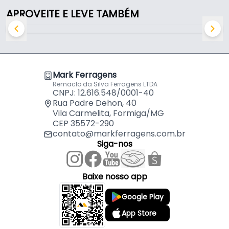
APROVEITE E LEVE TAMBÉM
Ponteira Puxador Facetato Cromado de 20 Mm
Pe183 Rometal
por
R$
18,13
Perfil Puxador Facetato Preto Rm183 Rometal
por
R$
197,65
Mark Ferragens
Remaclo da Silva Ferragens LTDA
CNPJ: 12.616.548/0001-40
Perfil Puxador Facetato Champanhe 1001 Rm183
Rua Padre Dehon, 40
Rometal
por
R$
197,65
Vila Carmelita, Formiga/MG
CEP 35572-290
contato@markferragens.com.br
Ponteira Puxador Facetato Champanhe 1001 de
Siga-nos
15mm Pe183 Rometal
por
R$
14,47
Ponteira Puxador Facetato Champanhe de 18mm
Baixe nosso app
Pe183 Rometal
por
R$
16,83
Google Play
Ponteira Puxador Facetato Cromado de 15 Mm
App Store
Pe183 Rometal
por
R$
10,82