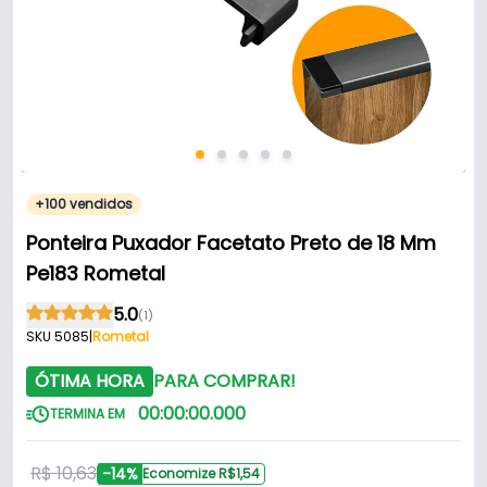
+100 vendidos
Ponteira Puxador Facetato Preto de 18 Mm
Pe183 Rometal
5.0
(1)
SKU 5085
|
Rometal
ÓTIMA HORA
PARA COMPRAR!
00
:
00
:
00
.
000
TERMINA EM
R$ 10,63
-14%
Economize R$1,54