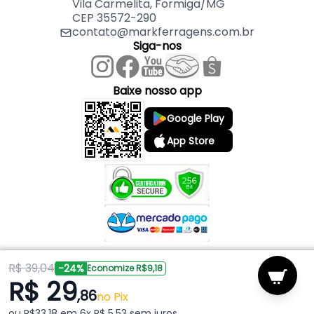
Vila Carmelita, Formiga/MG
CEP 35572-290
contato@markferragens.com.br
Siga-nos
Baixe nosso app
Google Play
App Store
R$ 39,04
Copyright © 2026 Mark Ferragens. Todos os direitos reservados.
-24%
Economize R$9,18
R$ 29
,86
Powered by
no Pix
ou R$33,18 em 6x R$ 5,53 sem juros