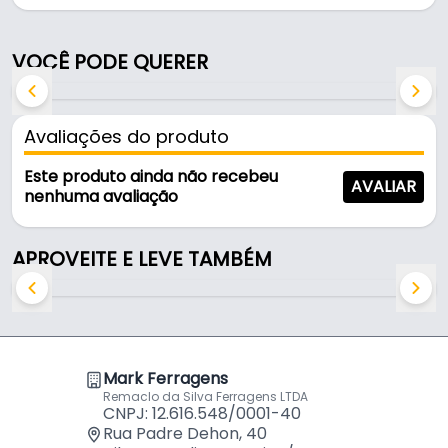
Pode ser usado em oficinas, obras e manutenção.
Fabricada em Aço, é resistente e durável no uso
VOCÊ PODE QUERER
diário. Possui encaixe sds-plus.
Características:
Avaliações do produto
- Marca: Makita
- Modelo: D-08729
Este produto ainda não recebeu
AVALIAR
- Material: Aço
nenhuma avaliação
- Comprimento: 250 mm
- Encaixe: SDS-PLUS
APROVEITE E LEVE TAMBÉM
Mark Ferragens
Remaclo da Silva Ferragens LTDA
CNPJ: 12.616.548/0001-40
Rua Padre Dehon, 40