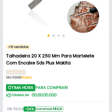
+10 vendidos
Talhadeira 20 X 250 Mm Para Martelete
Com Encaixe Sds Plus Makita
SKU 5056
|
Makita
ÓTIMA HORA
PARA COMPRAR!
00
:
00
:
00
.
000
TERMINA EM
R$ 39,04
-24%
Economize R$9,18