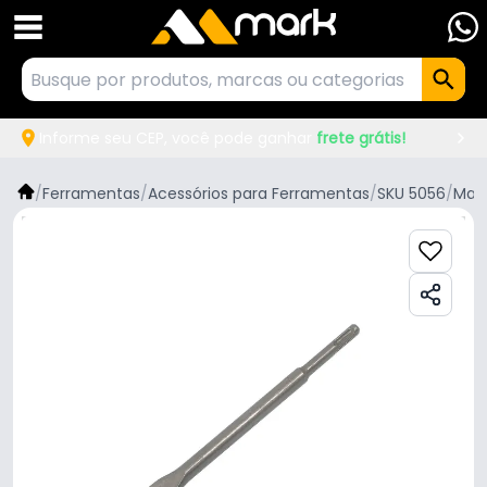
Informe seu CEP, você pode ganhar
frete grátis!
/
Ferramentas
/
Acessórios para Ferramentas
/
SKU 5056
/
Maki