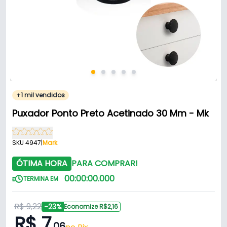
+1 mil vendidos
Puxador Ponto Preto Acetinado 30 Mm - Mk
SKU 4947
|
Mark
ÓTIMA HORA
PARA COMPRAR!
00
:
00
:
00
.
000
TERMINA EM
R$ 9,22
-23%
Economize R$2,16
R$ 7
,06