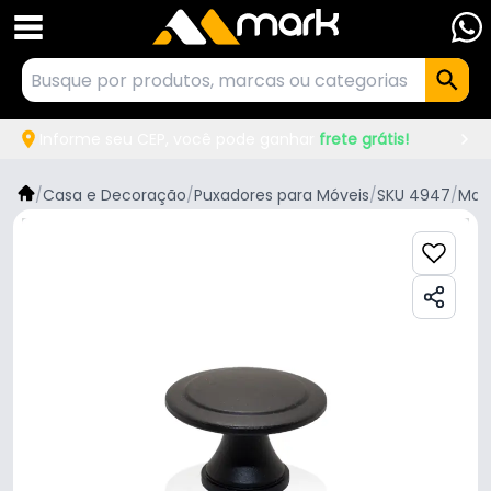
Informe seu CEP, você pode ganhar
frete grátis!
/
Casa e Decoração
/
Puxadores para Móveis
/
SKU 4947
/
Mar