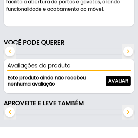
facilita a abertura de portas e gavetas, aliando
funcionalidade e acabamento ao móvel.
Pode ser usado em móveis e armários.
Fabricado em Zamac com acabamento acetinado,
VOCÊ PODE QUERER
é resistente e durável no uso diário.
Características:
Avaliações do produto
- Marca: Mark
- Modelo: Ponto
Este produto ainda não recebeu
AVALIAR
- Material: Zamac
nenhuma avaliação
- Acabamento: Acetinado
- Cor: Preto
APROVEITE E LEVE TAMBÉM
- Largura: 20 Mm
- Diâmetro do puxador: 30 Mm
- Diâmetro da base de fixação: 17 Mm
- Acessórios inclusos: 01 Parafuso