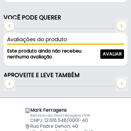
Fabricado em Zamac, é resistente e durável no uso
VOCÊ PODE QUERER
diário.
Características:
Avaliações do produto
- Marca: Speed
- Modelo: Concha Quadrada
Este produto ainda não recebeu
AVALIAR
- Material: Zamac
nenhuma avaliação
- Altura total: 23 mm
- Comprimento total: 89 mm
APROVEITE E LEVE TAMBÉM
- Distância entre furos: 64 mm
Mark Ferragens
Remaclo da Silva Ferragens LTDA
CNPJ: 12.616.548/0001-40
Rua Padre Dehon, 40