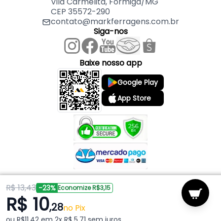
Vila Carmelita, Formiga/MG
CEP 35572-290
contato@markferragens.com.br
Siga-nos
Baixe nosso app
Google Play
App Store
R$ 13,43
Copyright © 2026 Mark Ferragens. Todos os direitos reservados.
-23%
Economize R$3,15
R$ 10
,28
Powered by
no Pix
ou R$11,42 em 2x R$ 5,71 sem juros