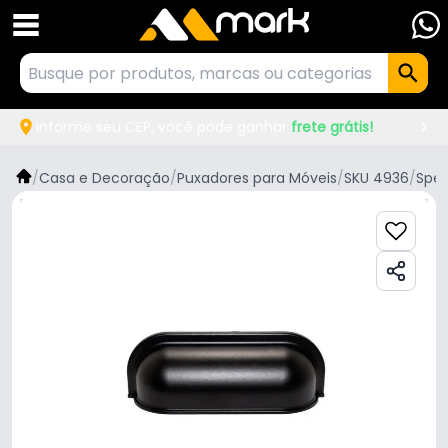
Informe seu CEP, você pode ganhar
frete grátis!
/
Casa e Decoração
/
Puxadores para Móveis
/
SKU 4936
/
Spe