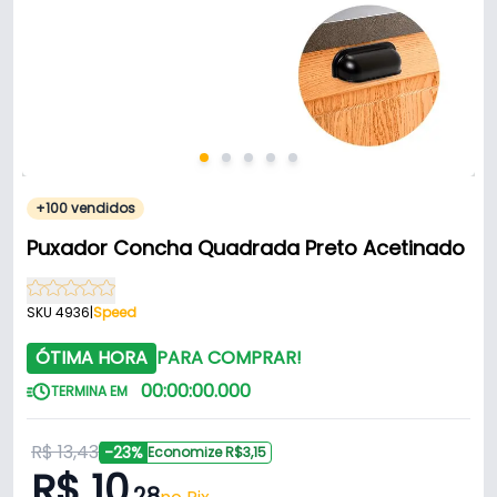
+100 vendidos
Puxador Concha Quadrada Preto Acetinado
SKU 4936
|
Speed
ÓTIMA HORA
PARA COMPRAR!
00
:
00
:
00
.
000
TERMINA EM
R$ 13,43
-23%
Economize R$3,15
R$ 10
,28