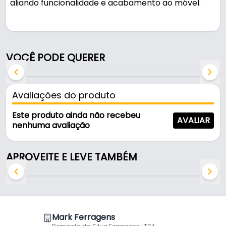
aliando funcionalidade e acabamento ao móvel.
Pode ser usado em móveis e armários.
Fabricado em Zamac com acabamento bronze
VOCÊ PODE QUERER
envelhecido, é resistente e durável no uso diário.
Características:
Avaliações do produto
- Marca: Speed
- Modelo: Concha Quadrada
Este produto ainda não recebeu
AVALIAR
- Material: Zamac
nenhuma avaliação
- Acabamento: Bronze Envelhecido
- Altura total: 23 mm
APROVEITE E LEVE TAMBÉM
- Comprimento total: 89 mm
- Distância entre furos: 64 mm
Mark Ferragens