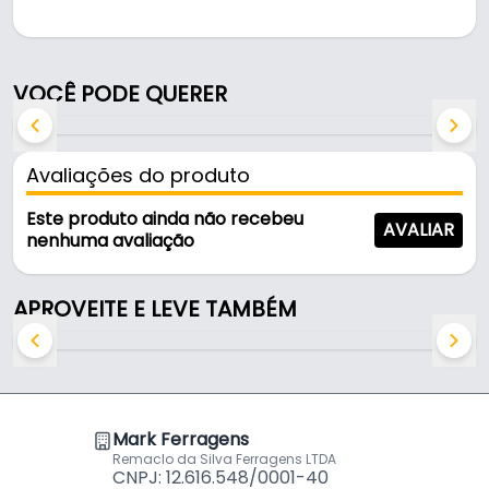
Pode ser usado em móveis e armários.
Fabricado em Zamac, é resistente e durável no uso
VOCÊ PODE QUERER
diário.
Características:
Avaliações do produto
- Marca: Speed
- Modelo: Puxador Concha
Este produto ainda não recebeu
AVALIAR
- Material: Zamac
nenhuma avaliação
- Cor: Champagne
- Altura total: 13 mm
APROVEITE E LEVE TAMBÉM
- Distância entre furos: 64 mm
- Comprimento total: 73 mm
Mark Ferragens
Remaclo da Silva Ferragens LTDA
CNPJ: 12.616.548/0001-40