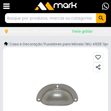
Informe seu CEP, você pode ganhar
frete grátis!
/
Casa e Decoração
/
Puxadores para Móveis
/
SKU 4929
/
Spe