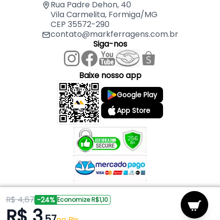
Rua Padre Dehon, 40
Vila Carmelita, Formiga/MG
CEP 35572-290
contato@markferragens.com.br
Siga-nos
Baixe nosso app
Google Play
App Store
R$ 4,67
Copyright © 2026 Mark Ferragens. Todos os direitos reservados.
-24%
Economize R$1,10
R$ 3
,57
Powered by
no Pix