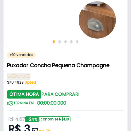
+10 vendidos
Puxador Concha Pequena Champagne
SKU 4929
|
Speed
ÓTIMA HORA
PARA COMPRAR!
00
:
00
:
00
.
000
TERMINA EM
R$ 4,67
-24%
Economize R$1,10
R$ 3
,57