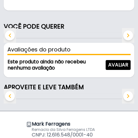
Pode ser usado em móveis e armários.
Fabricado em Zamac com acabamento prata
VOCÊ PODE QUERER
envelhecido, é resistente e durável no uso diário.
Características:
Avaliações do produto
- Marca: Speed
- Modelo: Concha Meia Lua
Este produto ainda não recebeu
AVALIAR
- Material: Zamac
nenhuma avaliação
- Acabamento: Prata Envelhecido
- Altura total: 13 mm
APROVEITE E LEVE TAMBÉM
- Comprimento total: 85 mm
- Distância entre furos: 64 mm
Mark Ferragens
Remaclo da Silva Ferragens LTDA
CNPJ: 12.616.548/0001-40