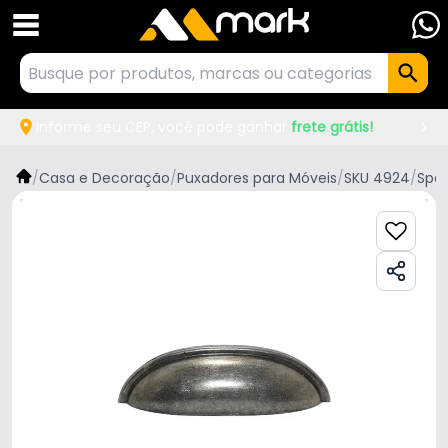
Informe seu CEP, você pode ganhar
frete grátis!
/
Casa e Decoração
/
Puxadores para Móveis
/
SKU 4924
/
Spe