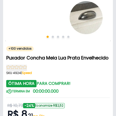
+100 vendidos
Puxador Concha Meia Lua Prata Envelhecido
SKU 4924
|
Speed
ÓTIMA HORA
PARA COMPRAR!
00
:
00
:
00
.
000
TERMINA EM
R$ 10,73
-24%
Economize R$2,52
R$ 8
,21