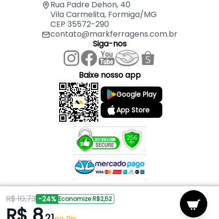
Rua Padre Dehon, 40
Vila Carmelita, Formiga/MG
CEP 35572-290
contato@markferragens.com.br
Siga-nos
Baixe nosso app
Google Play
App Store
R$ 10,73
Copyright © 2026 Mark Ferragens. Todos os direitos reservados.
-24%
Economize R$2,52
R$ 8
,21
Powered by
no Pix