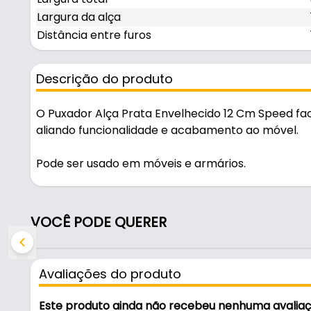
Largura da alça
Distância entre furos
Descrição do produto
O Puxador Alça Prata Envelhecido 12 Cm Speed faci
aliando funcionalidade e acabamento ao móvel.
Pode ser usado em móveis e armários.
Fabricado em Zamac, é resistente e durável no uso
VOCÊ PODE QUERER
Características:
- Marca: Speed
- Modelo: Puxador Alça
Avaliações do produto
- Material: Zamac
- Cor: Prata Envelhecido
Este produto ainda não recebeu nenhuma avalia