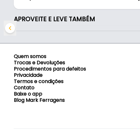
- Comprimento total: 120 mm
- Largura total: 35 mm
- Largura da alça: 13 mm
APROVEITE E LEVE TAMBÉM
- Distância entre furos: 106 x 22 mm
Quem somos
Trocas e Devoluções
Procedimentos para defeitos
Privacidade
Termos e condições
Contato
Baixe o app
Blog Mark Ferragens