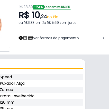
R$ 13,39
-24%
Economize R$3,15
R$ 10
,24
no Pix
ou R$11,38 em 2x R$ 5,69 sem juros
Ver formas de pagamento
Speed
Puxador Alça
Zamac
Prata Envelhecido
120 mm
35 mm