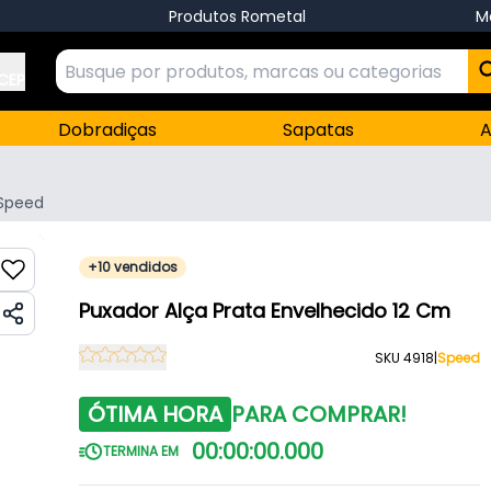
Produtos Rometal
M
 CEP
Dobradiças
Sapatas
A
Speed
+10 vendidos
Puxador Alça Prata Envelhecido 12 Cm
SKU 4918
|
Speed
ÓTIMA HORA
PARA COMPRAR!
00
:
00
:
00
.
000
TERMINA EM