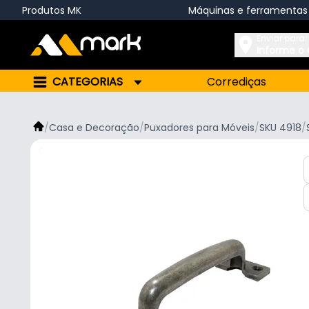
Produtos MK
Máquinas e ferramentas
Enviar para:
Informe o
CATEGORIAS
Corrediças
/
Casa e Decoração
/
Puxadores para Móveis
/
SKU 4918
/