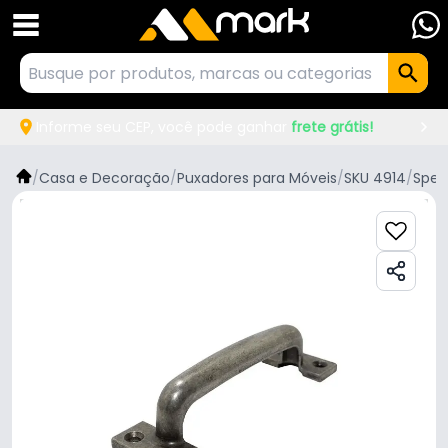
Informe seu CEP, você pode ganhar
frete grátis!
/
Casa e Decoração
/
Puxadores para Móveis
/
SKU 4914
/
Spe