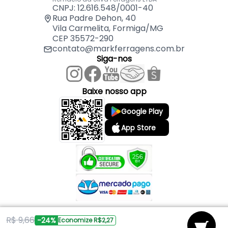
CNPJ: 12.616.548/0001-40
Rua Padre Dehon, 40
Vila Carmelita, Formiga/MG
CEP 35572-290
contato@markferragens.com.br
Siga-nos
Baixe nosso app
Google Play
App Store
R$ 9,66
Copyright © 2026 Mark Ferragens. Todos os direitos reservados.
-24%
Economize R$2,27