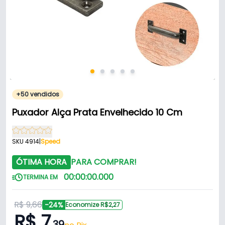
+50 vendidos
Puxador Alça Prata Envelhecido 10 Cm
SKU 4914
|
Speed
ÓTIMA HORA
PARA COMPRAR!
00
:
00
:
00
.
000
TERMINA EM
R$ 9,66
-24%
Economize R$2,27
R$ 7
,39