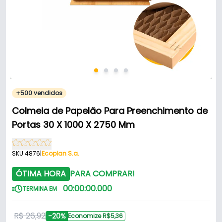
+500 vendidos
Colmeia de Papelão Para Preenchimento de
Portas 30 X 1000 X 2750 Mm
SKU 4876
|
Ecoplan S.a.
ÓTIMA HORA
PARA COMPRAR!
00
:
00
:
00
.
000
TERMINA EM
R$ 26,92
-20%
Economize R$5,36