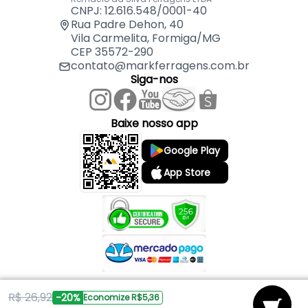
portas
CNPJ: 12.616.548/0001-40
Rua Padre Dehon, 40
Vila Carmelita, Formiga/MG
CEP 35572-290
contato@markferragens.com.br
Siga-nos
Baixe nosso app
Google Play
App Store
R$ 26,92
Copyright © 2026 Mark Ferragens. Todos os direitos reservados.
-20%
Economize R$5,36