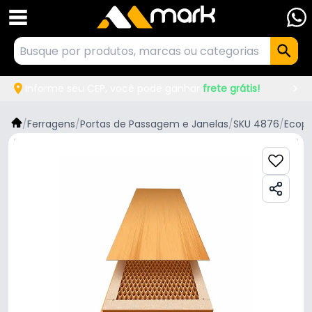
Informe seu CEP, você pode ganhar
frete grátis!
/
Ferragens
/
Portas de Passagem e Janelas
/
SKU 4876
/
Ecopl