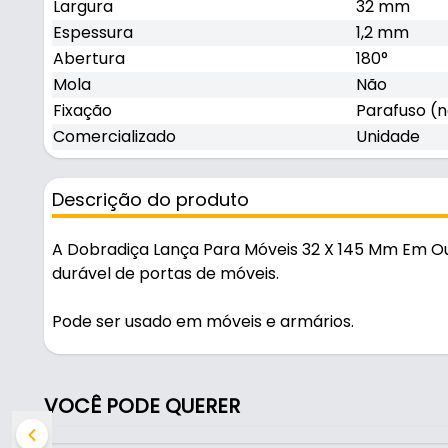
Largura
32 mm
Espessura
1,2 mm
Abertura
180°
Mola
Não
Fixação
Parafuso (n
Comercializado
Unidade
Descrição do produto
A Dobradiça Lança Para Móveis 32 X 145 Mm Em O
durável de portas de móveis.
Pode ser usado em móveis e armários.
Fabricada em Aço com acabamento ouro velho, é re
é feita por parafuso (não incluso).
VOCÊ PODE QUERER
Características: