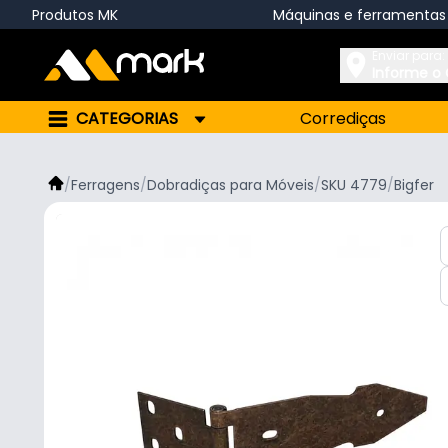
Produtos MK
Máquinas e ferramentas
Enviar para:
Informe o
CATEGORIAS
Corrediças
/
Ferragens
/
Dobradiças para Móveis
/
SKU 4779
/
Bigfer