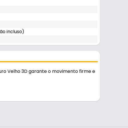
ão incluso)
uro Velho 3D garante o movimento firme e
sistente e durável no uso diário. A fixação