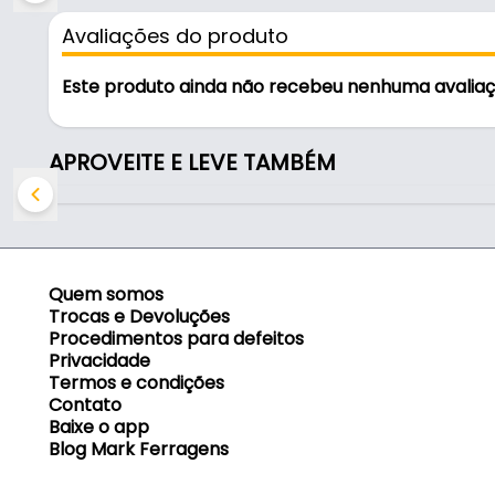
- Marca: 3D
Avaliações do produto
- Modelo: Lança
- Material: Aço
Este produto ainda não recebeu nenhuma avalia
- Acabamento: Ouro velho
- Comprimento: 145 mm
- Largura: 32 mm
APROVEITE E LEVE TAMBÉM
- Espessura: 1,2 mm
- Abertura: 180°
- Mola: Não
- Fixação: Parafuso (não incluso)
- Comercializado: Unidade
Quem somos
Trocas e Devoluções
Procedimentos para defeitos
Privacidade
Termos e condições
Contato
Baixe o app
Blog Mark Ferragens