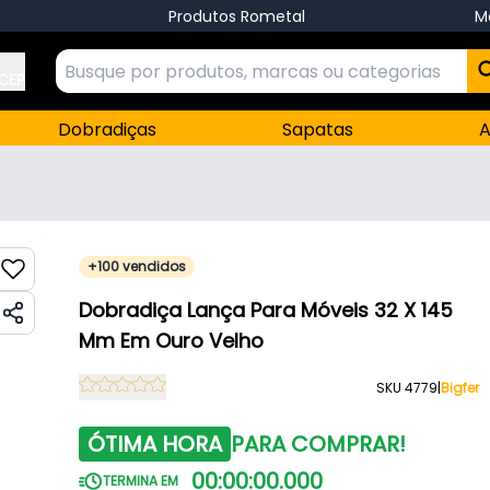
Produtos Rometal
M
 CEP
Dobradiças
Sapatas
A
+100 vendidos
Dobradiça Lança Para Móveis 32 X 145
Mm Em Ouro Velho
SKU 4779
|
Bigfer
ÓTIMA HORA
PARA COMPRAR!
00
:
00
:
00
.
000
TERMINA EM