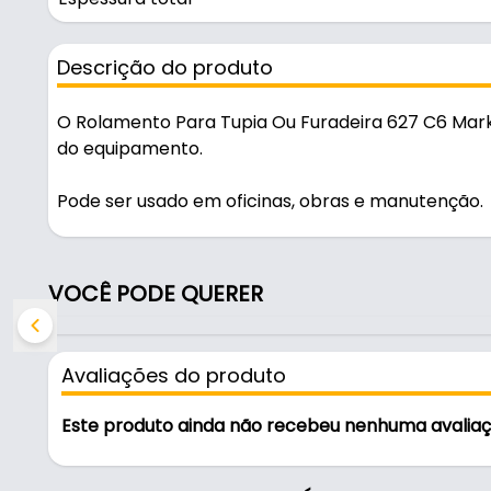
Descrição do produto
O Rolamento Para Tupia Ou Furadeira 627 C6 Mark g
do equipamento.
Pode ser usado em oficinas, obras e manutenção.
na cor cinza, é resistente e durável no uso diário.
VOCÊ PODE QUERER
Características:
- Marca: Mark
- Modelo: Rolamento 627 zz
Avaliações do produto
- Cor: Cinza
- Diâmetro do furo: 7 mm
Este produto ainda não recebeu nenhuma avalia
- Diâmetro total do rolamento: 22 mm
- Espessura total: 7 mm