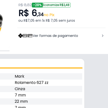
R$ 8,82
-28%
Economize R$2,48
R$ 6
,34
no Pix
ou R$7,05 em 1x R$ 7,05 sem juros
Ver formas de pagamento
Mark
Rolamento 627 zz
Cinza
7 mm
22 mm
7 mm