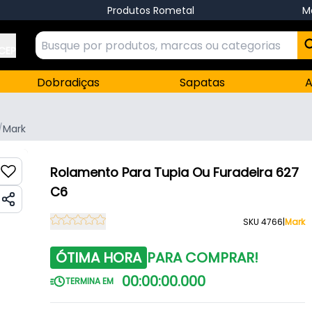
Produtos Rometal
M
 CEP
Dobradiças
Sapatas
A
/
Mark
Rolamento Para Tupia Ou Furadeira 627
C6
SKU 4766
|
Mark
ÓTIMA HORA
PARA COMPRAR!
00
:
00
:
00
.
000
TERMINA EM